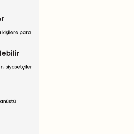
or
ı kişilere para
ebilir
n, siyasetçiler
ğanüstü