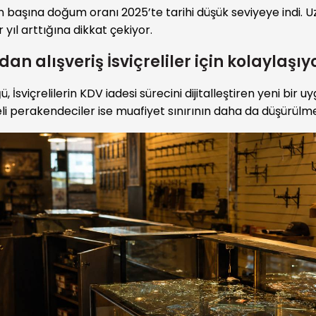
ın başına doğum oranı 2025’te tarihi düşük seviyeye indi. 
r yıl arttığına dikkat çekiyor.
n alışveriş İsviçreliler için kolaylaşıy
İsviçrelilerin KDV iadesi sürecini dijitalleştiren yeni bir 
reli perakendeciler ise muafiyet sınırının daha da düşürülmes