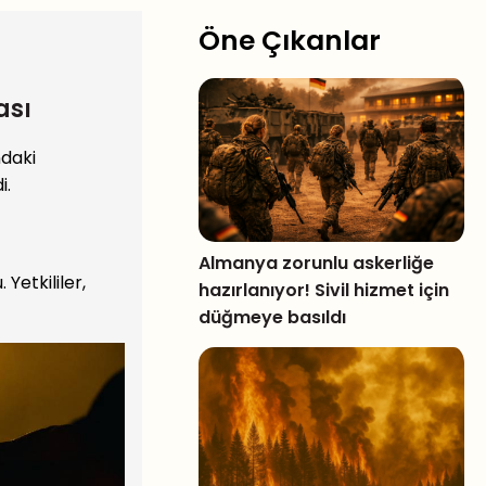
Öne Çıkanlar
ası
ndaki
i.
Almanya zorunlu askerliğe
Yetkililer,
hazırlanıyor! Sivil hizmet için
düğmeye basıldı