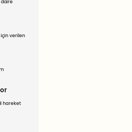
 daire
çin verilen
üm
yor
i hareket