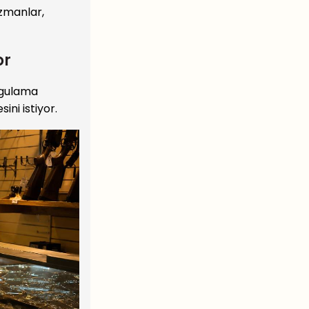
Uzmanlar,
or
uygulama
ini istiyor.