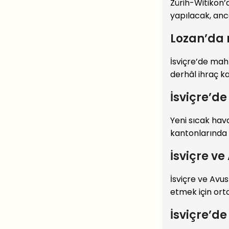
Zürih-Witikon’d
yapılacak, anc
Lozan’da ı
İsviçre’de mah
derhâl ihraç ka
İsviçre’d
Yeni sıcak hava
kantonlarında 
İsviçre ve
İsviçre ve Avu
etmek için ortak
İsviçre’d