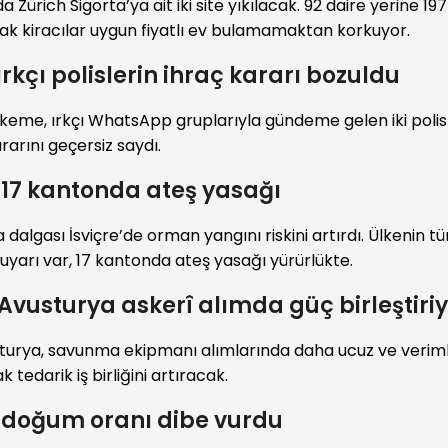
a Zürich Sigorta’ya ait iki site yıkılacak. 92 daire yerine 197
ak kiracılar uygun fiyatlı ev bulamamaktan korkuyor.
rkçı polislerin ihraç kararı bozuldu
keme, ırkçı WhatsApp gruplarıyla gündeme gelen iki polis i
rarını geçersiz saydı.
e 17 kantonda ateş yasağı
 dalgası İsviçre’de orman yangını riskini artırdı. Ülkenin t
uyarı var, 17 kantonda ateş yasağı yürürlükte.
 Avusturya askerî alımda güç birleştiri
sturya, savunma ekipmanı alımlarında daha ucuz ve veriml
 tedarik iş birliğini artıracak.
e doğum oranı dibe vurdu