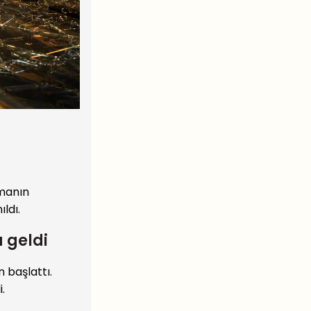
amanın
ldı.
a geldi
n başlattı.
.