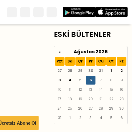
ESKİ BÜLTENLER
Ağustos 2026
«
Pzt
Sa
Çr
Pr
Cu
Ct
Pz
27
28
29
30
31
1
2
3
4
5
6
7
8
9
10
11
12
13
14
15
16
17
18
19
20
21
22
23
24
25
26
27
28
29
30
31
1
2
3
4
5
6