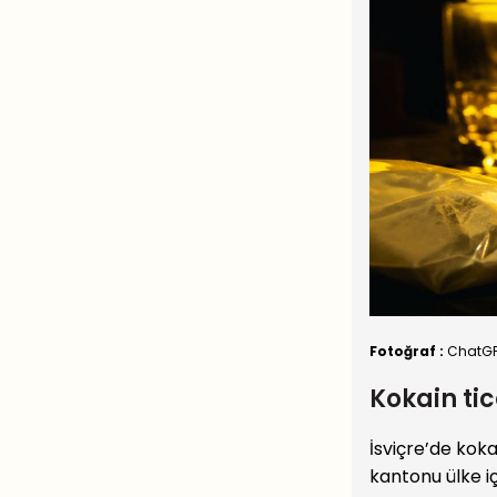
Fotoğraf :
ChatG
Kokain ti
İsviçre’de kok
kantonu ülke i