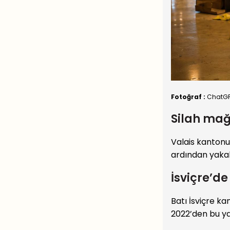
Fotoğraf :
ChatGPT
Silah mağ
Valais kantonu
ardından yakal
İsviçre’de
Batı İsviçre ka
2022’den bu ya