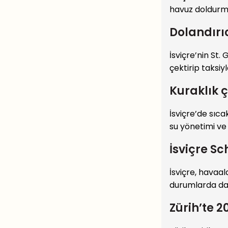
havuz doldurma
Dolandırı
İsviçre’nin St.
çektirip taksiyl
Kuraklık ç
İsviçre’de sıca
su yönetimi ve
İsviçre Sc
İsviçre, havaa
durumlarda dah
Zürih’te 2