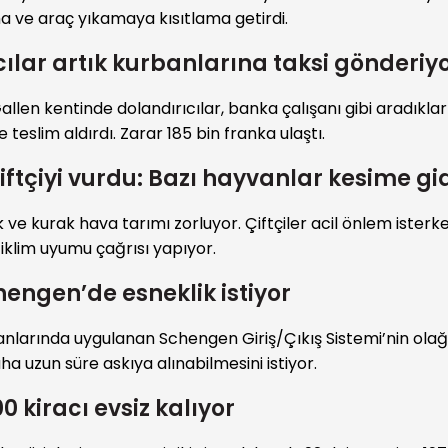
 ve araç yıkamaya kısıtlama getirdi.
cılar artık kurbanlarına taksi gönderiy
 Gallen kentinde dolandırıcılar, banka çalışanı gibi aradıklar
e teslim aldırdı. Zarar 185 bin franka ulaştı.
iftçiyi vurdu: Bazı hayvanlar kesime gid
k ve kurak hava tarımı zorluyor. Çiftçiler acil önlem isterke
 iklim uyumu çağrısı yapıyor.
hengen’de esneklik istiyor
lanlarında uygulanan Schengen Giriş/Çıkış Sistemi’nin ola
a uzun süre askıya alınabilmesini istiyor.
00 kiracı evsiz kalıyor