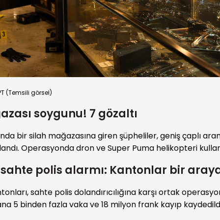
 (Temsili görsel)
azası soygunu! 7 gözaltı
nda bir silah mağazasına giren şüpheliler, geniş çaplı ar
andı. Operasyonda dron ve Super Puma helikopteri kullanı
 sahte polis alarmı: Kantonlar bir aray
ntonları, sahte polis dolandırıcılığına karşı ortak operasyo
na 5 binden fazla vaka ve 18 milyon frank kayıp kaydedildi