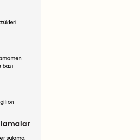
ttükleri
o tamamen
e bazı
gili ön
ıtlamalar
ler sulama,