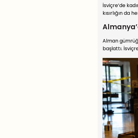
İsviçre’de kad
kısırlığın da he
Almanya’da
Alman gümrüğü, 
başlattı. İsviç