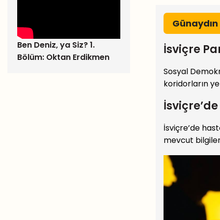
Günaydın
Ben Deniz, ya Siz? 1.
İsviçre P
Bölüm: Oktan Erdikmen
Sosyal Demokra
koridorların ye
İsviçre’de
İsviçre’de hast
mevcut bilgiler