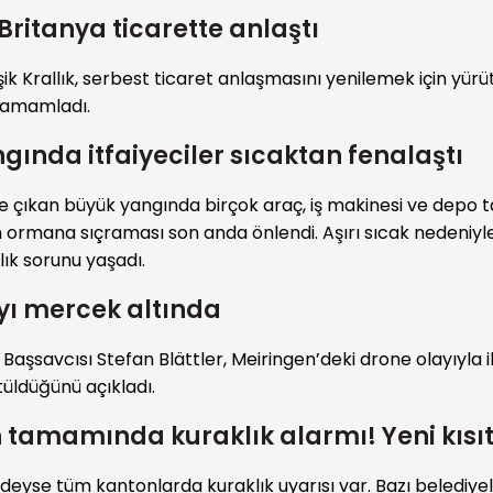
e Britanya ticarette anlaştı
eşik Krallık, serbest ticaret anlaşmasını yenilemek için yürü
tamamladı.
gında itfaiyeciler sıcaktan fenalaştı
 çıkan büyük yangında birçok araç, iş makinesi ve dep
n ormana sıçraması son anda önlendi. Aşırı sıcak nedeniyl
ğlık sorunu yaşadı.
yı mercek altında
 Başsavcısı Stefan Blättler, Meiringen’deki drone olayıyla il
üldüğünü açıkladı.
in tamamında kuraklık alarmı! Yeni kıs
edeyse tüm kantonlarda kuraklık uyarısı var. Bazı belediye