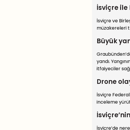
İsviçre il
İsviçre ve Birl
müzakereleri 
Büyük yan
Graubünden’de
yandı. Yangını
itfaiyeciler sa
Drone ola
İsviçre Federal
inceleme yürüt
İsviçre’n
İsviçre’de ner