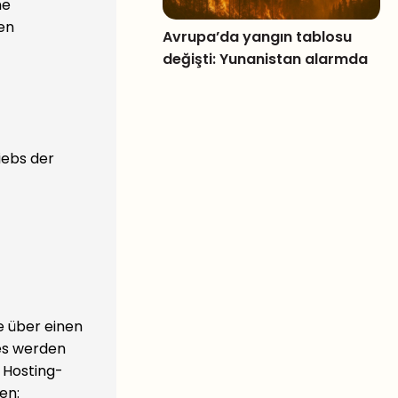
ne
en
Avrupa’da yangın tablosu
değişti: Yunanistan alarmda
iebs der
e über einen
 es werden
 Hosting-
en: