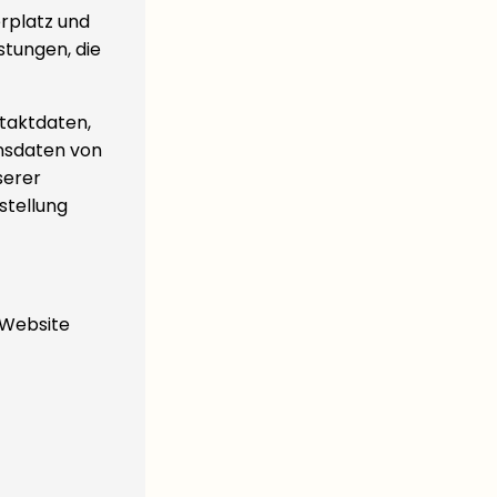
erplatz und
stungen, die
ntaktdaten,
nsdaten von
serer
stellung
 Website