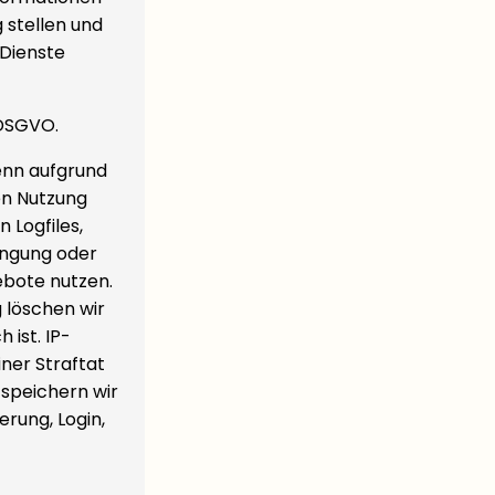
 stellen und
 Dienste
 DSGVO.
wenn aufgrund
en Nutzung
 Logfiles,
ringung oder
gebote nutzen.
 löschen wir
 ist. IP-
ner Straftat
speichern wir
erung, Login,