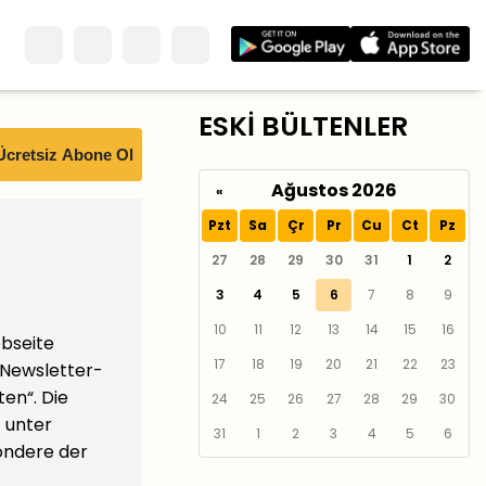
ESKİ BÜLTENLER
Ağustos 2026
«
Pzt
Sa
Çr
Pr
Cu
Ct
Pz
27
28
29
30
31
1
2
3
4
5
6
7
8
9
10
11
12
13
14
15
16
ebseite
17
18
19
20
21
22
23
 Newsletter-
en“. Die
24
25
26
27
28
29
30
 unter
31
1
2
3
4
5
6
ondere der