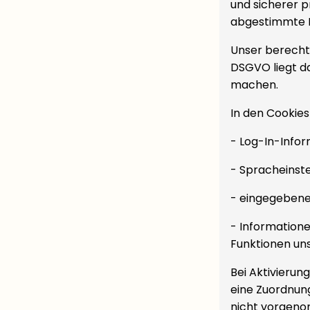
und sicherer p
abgestimmte I
Unser berechti
DSGVO liegt da
machen.
In den Cookie
- Log-In-Info
- Spracheinst
- eingegebene
- Informatione
Funktionen uns
Bei Aktivierun
eine Zuordnun
nicht vorgenom