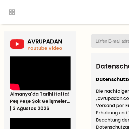
AVRUPADAN
Youtube Video
Datensch
Datenschutz
Die nachfolgen
Almanya'da Tarihi Hafta!
„avrupadan.com
Peş Peşe Şok Gelişmeler...
Versand per Em
| 3 Ağustos 2026
Erhebung und 
Beachtung der
Datenschutzg