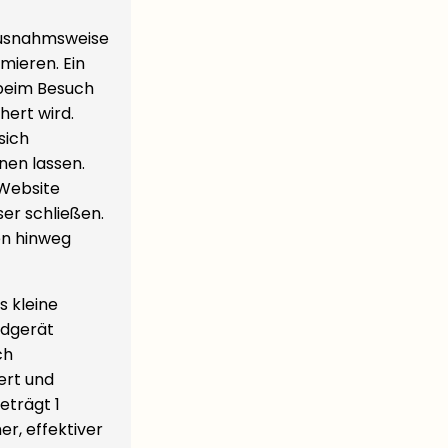
 Ausnahmsweise
mieren. Ein
n beim Besuch
hert wird.
sich
nen lassen.
 Website
er schließen.
en hinweg
s kleine
ndgerät
ch
ert und
eträgt 1
er, effektiver