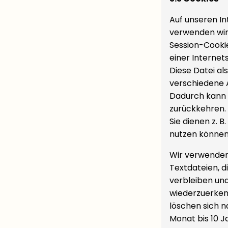
Auf unseren In
verwenden wir
Session-Cookie
einer Internet
Diese Datei al
verschiedene 
Dadurch kann 
zurückkehren.
Sie dienen z. 
nutzen können
Wir verwenden
Textdateien, d
verbleiben un
wiederzuerken
löschen sich n
Monat bis 10 J