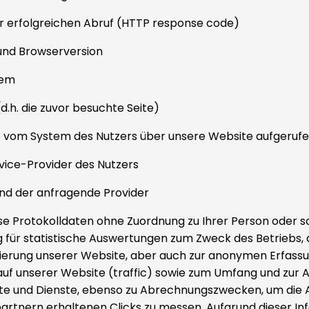
r erfolgreichen Abruf (HTTP response code)
und Browserversion
tem
(d.h. die zuvor besuchte Seite)
ie vom System des Nutzers über unsere Website aufgeruf
vice-Provider des Nutzers
und der anfragende Provider
se Protokolldaten ohne Zuordnung zu Ihrer Person oder s
ng für statistische Auswertungen zum Zweck des Betriebs, 
ierung unserer Website, aber auch zur anonymen Erfassu
uf unserer Website (traffic) sowie zum Umfang und zur 
te und Dienste, ebenso zu Abrechnungszwecken, um die 
artnern erhaltenen Clicks zu messen. Aufgrund dieser I