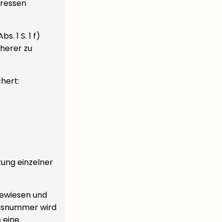
eressen
. 1 S. 1 f)
cherer zu
hert:
zung einzelner
gewiesen und
onsnummer wird
 eine