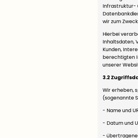
Infrastruktur-
Datenbankdiens
wir zum Zweck 
Hierbei verarb
Inhaltsdaten,
Kunden, Inter
berechtigten I
unserer Website
3.2 Zugriffsd
Wir erheben, s
(sogenannte Se
- Name und UR
- Datum und U
- übertragen