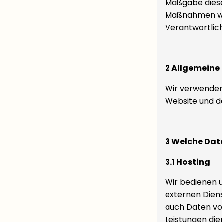
Maßgabe diese
Maßnahmen wid
Verantwortlic
2 Allgemeine
Wir verwenden
Website und de
3 Welche Dat
3.1 Hosting
Wir bedienen 
externen Diens
auch Daten vo
Leistungen die