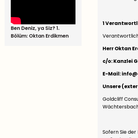
1 Verantwortl
Ben Deniz, ya Siz? 1.
Bölüm: Oktan Erdikmen
Verantwortlich
Herr Oktan E
c/o: Kanzlei 
E-Mail:
info
Unsere (exte
Goldcliff Cons
Wächtersbache
Sofern Sie der