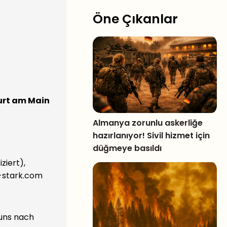
Öne Çıkanlar
furt am Main
Almanya zorunlu askerliğe
hazırlanıyor! Sivil hizmet için
düğmeye basıldı
ziert),
f-stark.com
 uns nach