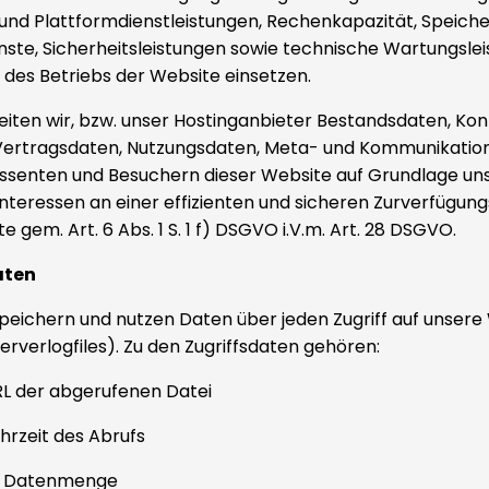
 und Plattformdienstleistungen, Rechenkapazität, Speich
te, Sicherheitsleistungen sowie technische Wartungslei
des Betriebs der Website einsetzen.
eiten wir, bzw. unser Hostinganbieter Bestandsdaten, Ko
 Vertragsdaten, Nutzungsdaten, Meta- und Kommunikatio
essenten und Besuchern dieser Website auf Grundlage un
nteressen an einer effizienten und sicheren Zurverfügung
 gem. Art. 6 Abs. 1 S. 1 f) DSGVO i.V.m. Art. 28 DSGVO.
aten
peichern und nutzen Daten über jeden Zugriff auf unsere
rverlogfiles). Zu den Zugriffsdaten gehören:
L der abgerufenen Datei
hrzeit des Abrufs
e Datenmenge