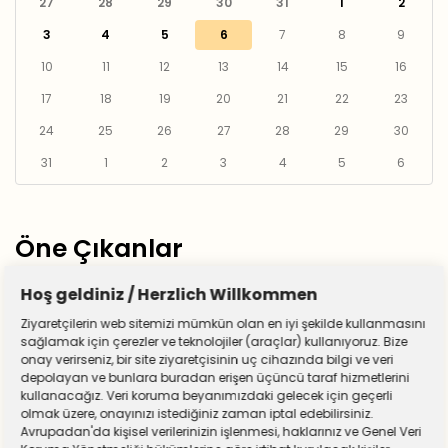
27
28
29
30
31
1
2
3
4
5
6
7
8
9
10
11
12
13
14
15
16
17
18
19
20
21
22
23
24
25
26
27
28
29
30
31
1
2
3
4
5
6
Öne Çıkanlar
Hoş geldiniz / Herzlich Willkommen
Ziyaretçilerin web sitemizi mümkün olan en iyi şekilde kullanmasını
sağlamak için çerezler ve teknolojiler (araçlar) kullanıyoruz. Bize
onay verirseniz, bir site ziyaretçisinin uç cihazında bilgi ve veri
depolayan ve bunlara buradan erişen üçüncü taraf hizmetlerini
kullanacağız. Veri koruma beyanımızdaki gelecek için geçerli
olmak üzere, onayınızı istediğiniz zaman iptal edebilirsiniz.
Avrupadan'da kişisel verilerinizin işlenmesi, haklarınız ve Genel Veri