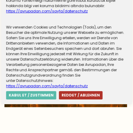
Koruma Yönetmeliği hükümlerine göre irtibat kurulacak kişiler
hakkında bilgi veri koruma bildirimi altında bulunabilir:
https://avrupadan.com/sayfa/datenschutz
Wir verwenden Cookies und Technologien (Tools), um den
Almanya zorunlu askerliğe hazırlanıyor! Sivil
Besucher die optimale Nutzung unserer Webseite zu ermöglichen.
Sofern Sie uns Ihre Einwilligung erteilen, werden wir Dienste von
hizmet için düğmeye basıldı
Drittenanbietern verwenden, die Informationen und Daten im
Endgerät eines Seitenbesuchers speichern und dort abrufen. Sie
können Ihre Einwilligung jederzeit mit Wirkung für die Zukunft in
unserer Datenschutzerklärung widerrufen. Informationen über die
Verarbeitung personenbezogener Daten bei Avrupadan, Ihre
Rechte und Ansprechpartner gemäß den Bestimmungen der
Datenschutzgrundverordnung finden Sie
unter Datenschutzhinweis:
https://avrupadan.com/sayfa/datenschutz
KABUL ET / ZUSTIMMEN
REDDET / ABLEHNEN
Avrupa’da yangın tablosu değişti: Yunanistan