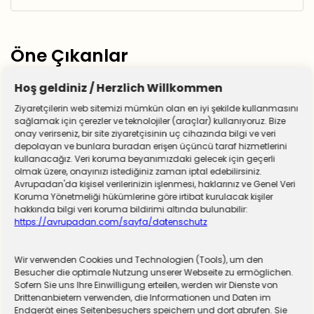
Öne Çıkanlar
Hoş geldiniz / Herzlich Willkommen
Ziyaretçilerin web sitemizi mümkün olan en iyi şekilde kullanmasını
sağlamak için çerezler ve teknolojiler (araçlar) kullanıyoruz. Bize
onay verirseniz, bir site ziyaretçisinin uç cihazında bilgi ve veri
depolayan ve bunlara buradan erişen üçüncü taraf hizmetlerini
kullanacağız. Veri koruma beyanımızdaki gelecek için geçerli
olmak üzere, onayınızı istediğiniz zaman iptal edebilirsiniz.
Avrupadan'da kişisel verilerinizin işlenmesi, haklarınız ve Genel Veri
Koruma Yönetmeliği hükümlerine göre irtibat kurulacak kişiler
hakkında bilgi veri koruma bildirimi altında bulunabilir:
https://avrupadan.com/sayfa/datenschutz
Wir verwenden Cookies und Technologien (Tools), um den
Almanya zorunlu askerliğe hazırlanıyor! Sivil
Besucher die optimale Nutzung unserer Webseite zu ermöglichen.
Sofern Sie uns Ihre Einwilligung erteilen, werden wir Dienste von
hizmet için düğmeye basıldı
Drittenanbietern verwenden, die Informationen und Daten im
Endgerät eines Seitenbesuchers speichern und dort abrufen. Sie