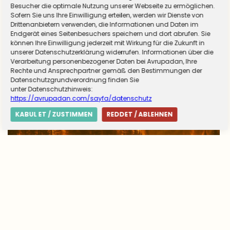
Almanya zorunlu askerliğe hazırlanıyor! Sivil
Besucher die optimale Nutzung unserer Webseite zu ermöglichen.
Sofern Sie uns Ihre Einwilligung erteilen, werden wir Dienste von
hizmet için düğmeye basıldı
Drittenanbietern verwenden, die Informationen und Daten im
Endgerät eines Seitenbesuchers speichern und dort abrufen. Sie
können Ihre Einwilligung jederzeit mit Wirkung für die Zukunft in
unserer Datenschutzerklärung widerrufen. Informationen über die
Verarbeitung personenbezogener Daten bei Avrupadan, Ihre
Rechte und Ansprechpartner gemäß den Bestimmungen der
Datenschutzgrundverordnung finden Sie
unter Datenschutzhinweis:
https://avrupadan.com/sayfa/datenschutz
KABUL ET / ZUSTIMMEN
REDDET / ABLEHNEN
Avrupa’da yangın tablosu değişti: Yunanistan
alarmda