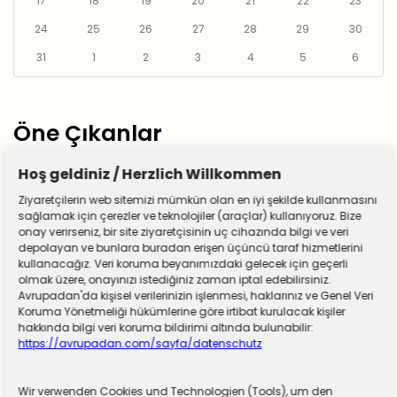
17
18
19
20
21
22
23
24
25
26
27
28
29
30
31
1
2
3
4
5
6
Öne Çıkanlar
Hoş geldiniz / Herzlich Willkommen
Ziyaretçilerin web sitemizi mümkün olan en iyi şekilde kullanmasını
sağlamak için çerezler ve teknolojiler (araçlar) kullanıyoruz. Bize
onay verirseniz, bir site ziyaretçisinin uç cihazında bilgi ve veri
depolayan ve bunlara buradan erişen üçüncü taraf hizmetlerini
kullanacağız. Veri koruma beyanımızdaki gelecek için geçerli
olmak üzere, onayınızı istediğiniz zaman iptal edebilirsiniz.
Avrupadan'da kişisel verilerinizin işlenmesi, haklarınız ve Genel Veri
Koruma Yönetmeliği hükümlerine göre irtibat kurulacak kişiler
hakkında bilgi veri koruma bildirimi altında bulunabilir:
https://avrupadan.com/sayfa/datenschutz
Wir verwenden Cookies und Technologien (Tools), um den