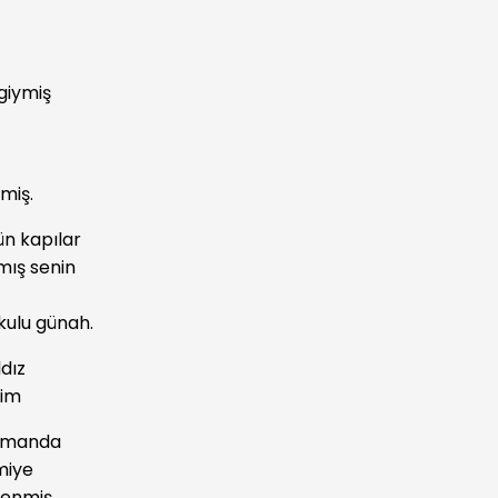
giymiş
miş.
ün kapılar
 senin
kulu günah.
ldız
lim
 limanda
iye
miş.