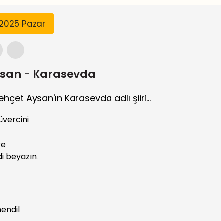
 2025 Pazar
ysan - Karasevda
ehçet Aysan'ın Karasevda adlı şiiri...
üvercini
e
di beyazın.
endil