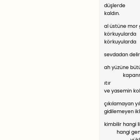
düşlerde
kaldın.
al üstüne mor 
körkuyularda
körkuyularda
sevdadan delir
ah yüzüne büt
kapanmış
ıtır
ve yasemin ko
çıkılamayan yı
gidilemeyen ik
kimbilir hangi
hangi gem
yüklen