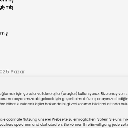
giymiş
miş.
2025 Pazar
ar
lamak için çerezler ve teknolojiler (araçlar) kullanıyoruz. Bize onay verirse
oruma beyanımızdaki gelecek için geçerli olmak üzere, onayınızı istediğiniz
 irtibat kurulacak kişiler hakkında bilgi veri koruma bildirimi altında bulu
 optimale Nutzung unserer Webseite zu ermöglichen. Sofern Sie uns Ihre Ei
chers speichern und dort abrufen. Sie können Ihre Einwilligung jederzeit 