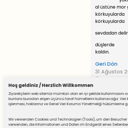
al üstüne mor 
körkuyularda
körkuyularda
sevdadan delir
düşlerde
kaldın.
Geri Dön
31 Ağustos 
Önceki Yazıl
Hoş geldiniz / Herzlich Willkommen
Ziyaretçilerin web sitemizi mümkün olan en iyi şekilde kullanmasını sağ
bunlara buradan erişen üçüncü taraf hizmetlerini kullanacağız. Veri k
işlenmesi, haklarınız ve Genel Veri Koruma Yönetmeliği hükümlerine göre
Wir verwenden Cookies und Technologien (Tools), um den Besucher die
verwenden, die Informationen und Daten im Endgerät eines Seitenbesu