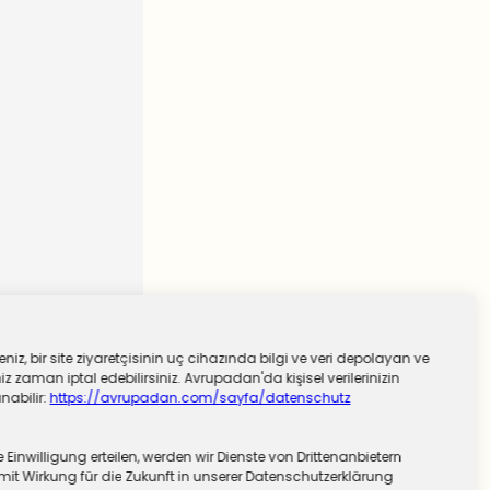
niz, bir site ziyaretçisinin uç cihazında bilgi ve veri depolayan ve
 zaman iptal edebilirsiniz. Avrupadan'da kişisel verilerinizin
nabilir:
https://avrupadan.com/sayfa/datenschutz
nwilligung erteilen, werden wir Dienste von Drittenanbietern
mit Wirkung für die Zukunft in unserer Datenschutzerklärung