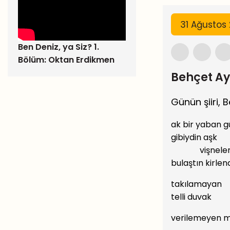
31 Ağustos
Ben Deniz, ya Siz? 1.
Bölüm: Oktan Erdikmen
Behçet A
Günün şiiri, B
ak bir yaban g
gibiydin aşk
vişneler
bulaştın kirlen
takılamayan
telli duvak
verilemeyen m