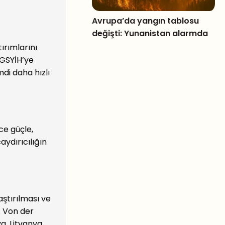
Avrupa’da yangın tablosu
değişti: Yunanistan alarmda
ırımlarını
 GSYİH’ye
di daha hızlı
ce güçle,
ydırıcılığın
laştırılması ve
. Von der
a, Litvanya,