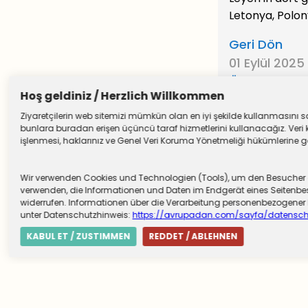
Letonya, Polon
Geri Dön
01 Eylül 2025
Önceki Yazıl
Hoş geldiniz / Herzlich Willkommen
Ziyaretçilerin web sitemizi mümkün olan en iyi şekilde kullanmasını sağ
bunlara buradan erişen üçüncü taraf hizmetlerini kullanacağız. Veri k
işlenmesi, haklarınız ve Genel Veri Koruma Yönetmeliği hükümlerine göre
Wir verwenden Cookies und Technologien (Tools), um den Besucher die
verwenden, die Informationen und Daten im Endgerät eines Seitenbesu
widerrufen. Informationen über die Verarbeitung personenbezogen
unter Datenschutzhinweis:
https://avrupadan.com/sayfa/datensch
KABUL ET / ZUSTIMMEN
REDDET / ABLEHNEN