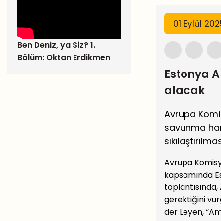
01 Eylül 20
Ben Deniz, ya Siz? 1.
Bölüm: Oktan Erdikmen
Estonya A
alacak
Avrupa Komis
savunma harc
sıkılaştırılmas
Avrupa Komis
kapsamında Est
toplantısında,
gerektiğini vu
der Leyen, “A