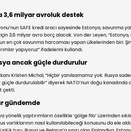
 3,6 milyar avroluk destek
nu’nun SAFE kredi aracı sayesinde Estonya, savunma yat
için 3,6 milyar avro borç alacak. Von der Leyen, “Estonya,
n en çok savunma harcaması yapan ülkelerinden biri. Şim
ırımlar yapıyoruz” ifadelerini kullandı.
sya ancak güçle durdurulur
anı Kristen Michal, “Hiçbir yanılsamamız yok. Rusya sade
k güçle durdurulabilir” diyerek NATO’nun doğu kanadında ca
 çekti.
ar gündemde
’ya yönelik yaptırımların özellikle ‘gölge filo’ üzerinden sıkı
 varlıklarının nasıl kullanılabileceği konusunu da ele aldı
ünlük turu, Rusya ve Belarus’a sınırı olan Finlandiya, Estony