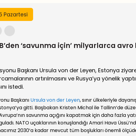
25 Pazartesi
B’den ‘savunma için’ milyarlarca avro
yonu Başkanı Ursula von der Leyen, Estonya ziyar
amalarının artırılmasını ve Rusya’ya yönelik yaptı
ını istedi.
yonu Başkanı
Ursula von der Leyen
, sınır ülkeleriyle dayan
onya’ya gitti. Başbakan Kristen Michal ile Tallinn’de düze
 Avrupa’nın savunma açığını kapatmak için daha fazla yat
rguladı. NATO uçaklarının konuşlandığı Amari Hava Üssü’
macımız 2030’a kadar mevcut tüm boşlukları önemli ölçü