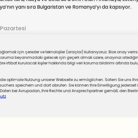
ya’nın yanı sıra Bulgaristan ve Romanya’yı da kapsıyor.
 Pazartesi
ar
lamak için çerezler ve teknolojiler (araçlar) kullanıyoruz. Bize onay verirse
oruma beyanımızdaki gelecek için geçerli olmak üzere, onayınızı istediğiniz
 irtibat kurulacak kişiler hakkında bilgi veri koruma bildirimi altında bulu
 optimale Nutzung unserer Webseite zu ermöglichen. Sofern Sie uns Ihre Ei
chers speichern und dort abrufen. Sie können Ihre Einwilligung jederzeit 
er Daten bei Avrupadan, Ihre Rechte und Ansprechpartner gemäß den Be
utz