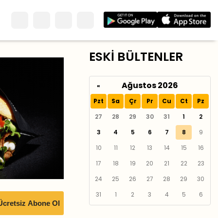
ESKİ BÜLTENLER
Ağustos 2026
«
Pzt
Sa
Çr
Pr
Cu
Ct
Pz
27
28
29
30
31
1
2
3
4
5
6
7
8
9
10
11
12
13
14
15
16
17
18
19
20
21
22
23
24
25
26
27
28
29
30
31
1
2
3
4
5
6