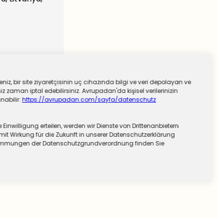
niz, bir site ziyaretçisinin uç cihazında bilgi ve veri depolayan ve
 zaman iptal edebilirsiniz. Avrupadan'da kişisel verilerinizin
nabilir:
https://avrupadan.com/sayfa/datenschutz
nwilligung erteilen, werden wir Dienste von Drittenanbietern
mit Wirkung für die Zukunft in unserer Datenschutzerklärung
stimmungen der Datenschutzgrundverordnung finden Sie