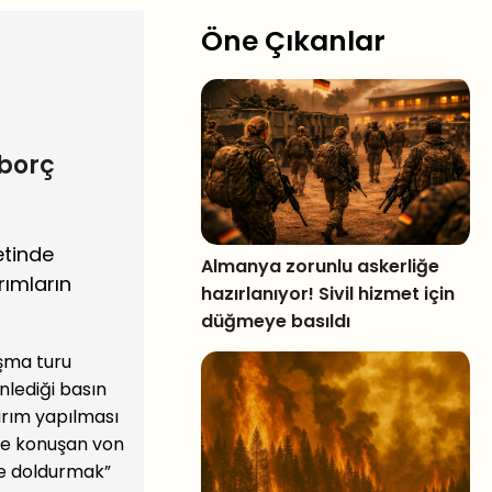
Öne Çıkanlar
 borç
etinde
Almanya zorunlu askerliğe
rımların
hazırlanıyor! Sivil hizmet için
düğmeye basıldı
ışma turu
nlediği basın
ırım yapılması
nde konuşan von
de doldurmak”