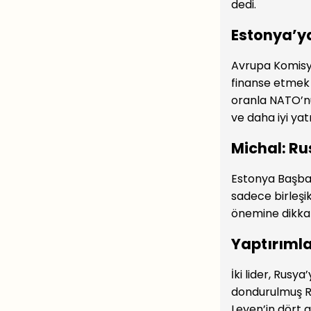
dedi.
Estonya’ya
Avrupa Komisyo
finanse etmek 
oranla NATO’nu
ve daha iyi yat
Michal: Ru
Estonya Başbak
sadece birleşi
önemine dikkat
Yaptırıml
İki lider, Rusya
dondurulmuş Rus
Leyen’in dört g