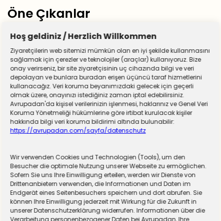
Öne Çıkanlar
Hoş geldiniz / Herzlich Willkommen
Ziyaretçilerin web sitemizi mümkün olan en iyi şekilde kullanmasını
sağlamak için çerezler ve teknolojiler (araçlar) kullanıyoruz. Bize
onay verirseniz, bir site ziyaretçisinin uç cihazında bilgi ve veri
depolayan ve bunlara buradan erişen üçüncü taraf hizmetlerini
kullanacağız. Veri koruma beyanımızdaki gelecek için geçerli
olmak üzere, onayınızı istediğiniz zaman iptal edebilirsiniz.
Avrupadan'da kişisel verilerinizin işlenmesi, haklarınız ve Genel Veri
Koruma Yönetmeliği hükümlerine göre irtibat kurulacak kişiler
hakkında bilgi veri koruma bildirimi altında bulunabilir:
https://avrupadan.com/sayfa/datenschutz
Wir verwenden Cookies und Technologien (Tools), um den
Almanya zorunlu askerliğe hazırlanıyor! Sivil
Besucher die optimale Nutzung unserer Webseite zu ermöglichen.
Sofern Sie uns Ihre Einwilligung erteilen, werden wir Dienste von
hizmet için düğmeye basıldı
Drittenanbietern verwenden, die Informationen und Daten im
Endgerät eines Seitenbesuchers speichern und dort abrufen. Sie
können Ihre Einwilligung jederzeit mit Wirkung für die Zukunft in
unserer Datenschutzerklärung widerrufen. Informationen über die
Verarbeitung personenbezogener Daten bei Avrupadan, Ihre