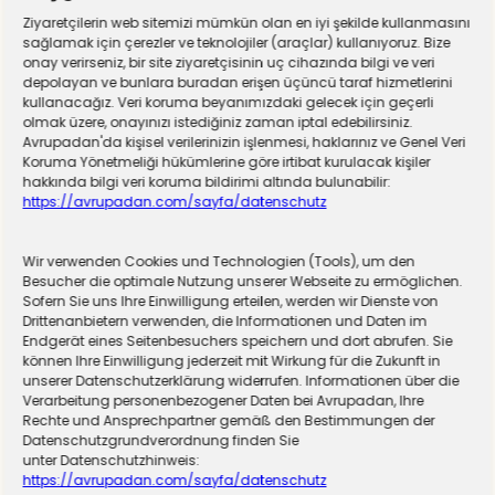
Ziyaretçilerin web sitemizi mümkün olan en iyi şekilde kullanmasını
sağlamak için çerezler ve teknolojiler (araçlar) kullanıyoruz. Bize
onay verirseniz, bir site ziyaretçisinin uç cihazında bilgi ve veri
depolayan ve bunlara buradan erişen üçüncü taraf hizmetlerini
kullanacağız. Veri koruma beyanımızdaki gelecek için geçerli
olmak üzere, onayınızı istediğiniz zaman iptal edebilirsiniz.
Avrupadan'da kişisel verilerinizin işlenmesi, haklarınız ve Genel Veri
Koruma Yönetmeliği hükümlerine göre irtibat kurulacak kişiler
hakkında bilgi veri koruma bildirimi altında bulunabilir:
https://avrupadan.com/sayfa/datenschutz
Wir verwenden Cookies und Technologien (Tools), um den
Almanya zorunlu askerliğe hazırlanıyor! Sivil
Besucher die optimale Nutzung unserer Webseite zu ermöglichen.
Sofern Sie uns Ihre Einwilligung erteilen, werden wir Dienste von
hizmet için düğmeye basıldı
Drittenanbietern verwenden, die Informationen und Daten im
Endgerät eines Seitenbesuchers speichern und dort abrufen. Sie
können Ihre Einwilligung jederzeit mit Wirkung für die Zukunft in
unserer Datenschutzerklärung widerrufen. Informationen über die
Verarbeitung personenbezogener Daten bei Avrupadan, Ihre
Rechte und Ansprechpartner gemäß den Bestimmungen der
Datenschutzgrundverordnung finden Sie
unter Datenschutzhinweis:
https://avrupadan.com/sayfa/datenschutz