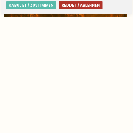
KABUL ET / ZUSTIMMEN
REDDET / ABLEHNEN
Avrupa’da yangın tablosu değişti: Yunanistan
alarmda