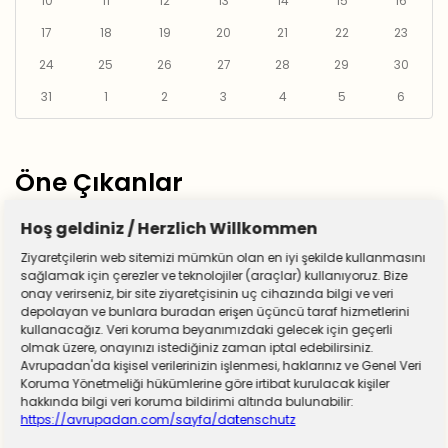
10
11
12
13
14
15
16
17
18
19
20
21
22
23
24
25
26
27
28
29
30
31
1
2
3
4
5
6
Öne Çıkanlar
Hoş geldiniz / Herzlich Willkommen
Ziyaretçilerin web sitemizi mümkün olan en iyi şekilde kullanmasını
sağlamak için çerezler ve teknolojiler (araçlar) kullanıyoruz. Bize
onay verirseniz, bir site ziyaretçisinin uç cihazında bilgi ve veri
depolayan ve bunlara buradan erişen üçüncü taraf hizmetlerini
kullanacağız. Veri koruma beyanımızdaki gelecek için geçerli
olmak üzere, onayınızı istediğiniz zaman iptal edebilirsiniz.
Avrupadan'da kişisel verilerinizin işlenmesi, haklarınız ve Genel Veri
Koruma Yönetmeliği hükümlerine göre irtibat kurulacak kişiler
hakkında bilgi veri koruma bildirimi altında bulunabilir:
https://avrupadan.com/sayfa/datenschutz