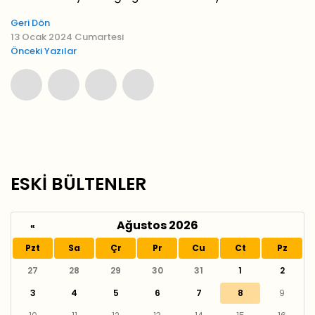
Geri Dön
13 Ocak 2024 Cumartesi
Önceki Yazılar
ESKİ BÜLTENLER
Ağustos 2026
«
Pzt
Sa
Çr
Pr
Cu
Ct
Pz
27
28
29
30
31
1
2
3
4
5
6
7
8
9