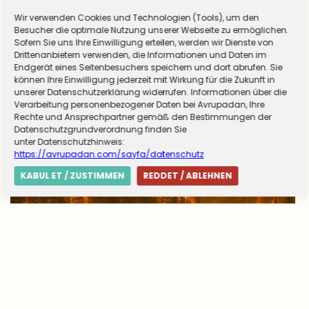
Wir verwenden Cookies und Technologien (Tools), um den
Almanya zorunlu askerliğe hazırlanıyor! Sivil
Besucher die optimale Nutzung unserer Webseite zu ermöglichen.
Sofern Sie uns Ihre Einwilligung erteilen, werden wir Dienste von
hizmet için düğmeye basıldı
Drittenanbietern verwenden, die Informationen und Daten im
Endgerät eines Seitenbesuchers speichern und dort abrufen. Sie
können Ihre Einwilligung jederzeit mit Wirkung für die Zukunft in
unserer Datenschutzerklärung widerrufen. Informationen über die
Verarbeitung personenbezogener Daten bei Avrupadan, Ihre
Rechte und Ansprechpartner gemäß den Bestimmungen der
Datenschutzgrundverordnung finden Sie
unter Datenschutzhinweis:
https://avrupadan.com/sayfa/datenschutz
KABUL ET / ZUSTIMMEN
REDDET / ABLEHNEN
Avrupa’da yangın tablosu değişti: Yunanistan
alarmda