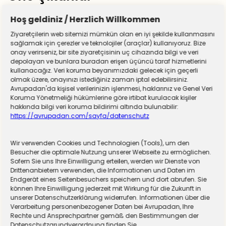
Hoş geldiniz / Herzlich Willkommen
Ziyaretçilerin web sitemizi mümkün olan en iyi şekilde kullanmasını
sağlamak için çerezler ve teknolojiler (araçlar) kullanıyoruz. Bize
onay verirseniz, bir site ziyaretçisinin uç cihazında bilgi ve veri
depolayan ve bunlara buradan erişen üçüncü taraf hizmetlerini
kullanacağız. Veri koruma beyanımızdaki gelecek için geçerli
olmak üzere, onayınızı istediğiniz zaman iptal edebilirsiniz.
Avrupadan'da kişisel verilerinizin işlenmesi, haklarınız ve Genel Veri
Koruma Yönetmeliği hükümlerine göre irtibat kurulacak kişiler
hakkında bilgi veri koruma bildirimi altında bulunabilir:
https://avrupadan.com/sayfa/datenschutz
Wir verwenden Cookies und Technologien (Tools), um den
Almanya zorunlu askerliğe hazırlanıyor! Sivil
Besucher die optimale Nutzung unserer Webseite zu ermöglichen.
Sofern Sie uns Ihre Einwilligung erteilen, werden wir Dienste von
hizmet için düğmeye basıldı
Drittenanbietern verwenden, die Informationen und Daten im
Endgerät eines Seitenbesuchers speichern und dort abrufen. Sie
können Ihre Einwilligung jederzeit mit Wirkung für die Zukunft in
unserer Datenschutzerklärung widerrufen. Informationen über die
Verarbeitung personenbezogener Daten bei Avrupadan, Ihre
Rechte und Ansprechpartner gemäß den Bestimmungen der
Datenschutzgrundverordnung finden Sie