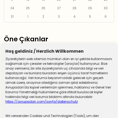
24
25
26
27
28
29
30
31
1
2
3
4
5
6
Öne Çıkanlar
Hoş geldiniz / Herzlich Willkommen
Ziyaretçilerin web sitemizi mümkün olan en iyi şekilde kullanmasını
sağlamak için çerezler ve teknolojiler (araçlar) kullanıyoruz. Bize
onay verirseniz, bir site ziyaretçisinin uç cihazında bilgi ve veri
depolayan ve bunlara buradan erişen üçüncü taraf hizmetlerini
kullanacağız. Veri koruma beyanımızdaki gelecek için geçerli
olmak üzere, onayınızı istediğiniz zaman iptal edebilirsiniz.
Avrupadan'da kişisel verilerinizin işlenmesi, haklarınız ve Genel Veri
Koruma Yönetmeliği hükümlerine göre irtibat kurulacak kişiler
hakkında bilgi veri koruma bildirimi altında bulunabilir:
https://avrupadan.com/sayfa/datenschutz
Wir verwenden Cookies und Technologien (Tools), um den