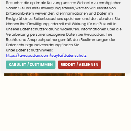
Almanya zorunlu askerliğe hazırlanıyor! Sivil
Besucher die optimale Nutzung unserer Webseite zu ermöglichen.
Sofern Sie uns Ihre Einwilligung erteilen, werden wir Dienste von
hizmet için düğmeye basıldı
Drittenanbietern verwenden, die Informationen und Daten im
Endgerät eines Seitenbesuchers speichern und dort abrufen. Sie
können Ihre Einwilligung jederzeit mit Wirkung für die Zukunft in
unserer Datenschutzerklärung widerrufen. Informationen über die
Verarbeitung personenbezogener Daten bei Avrupadan, Ihre
Rechte und Ansprechpartner gemäß den Bestimmungen der
Datenschutzgrundverordnung finden Sie
unter Datenschutzhinweis:
https://avrupadan.com/sayfa/datenschutz
KABUL ET / ZUSTIMMEN
REDDET / ABLEHNEN
Avrupa’da yangın tablosu değişti: Yunanistan
alarmda