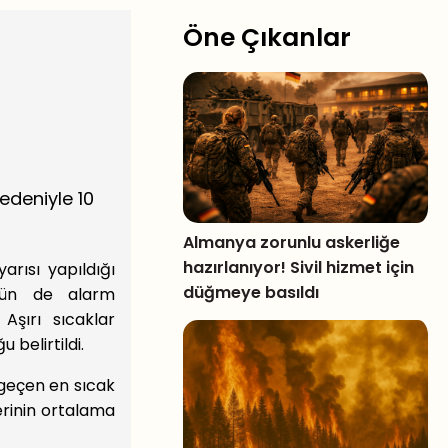
Öne Çıkanlar
nedeniyle 10
Almanya zorunlu askerliğe
hazırlanıyor! Sivil hizmet için
arısı yapıldığı
düğmeye basıldı
mün de alarm
Aşırı sıcaklar
 belirtildi.
geçen en sıcak
erinin ortalama