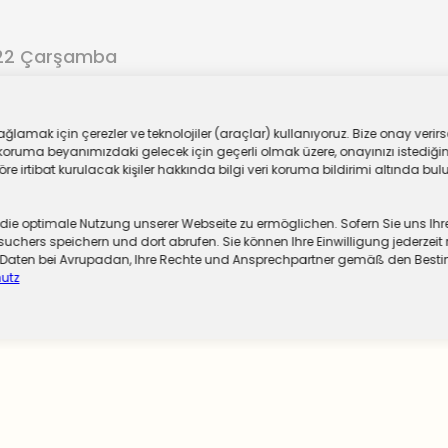
022 Çarşamba
ar
lamak için çerezler ve teknolojiler (araçlar) kullanıyoruz. Bize onay verirse
oruma beyanımızdaki gelecek için geçerli olmak üzere, onayınızı istediğiniz
 irtibat kurulacak kişiler hakkında bilgi veri koruma bildirimi altında bulu
 optimale Nutzung unserer Webseite zu ermöglichen. Sofern Sie uns Ihre Ei
chers speichern und dort abrufen. Sie können Ihre Einwilligung jederzeit 
er Daten bei Avrupadan, Ihre Rechte und Ansprechpartner gemäß den Be
utz