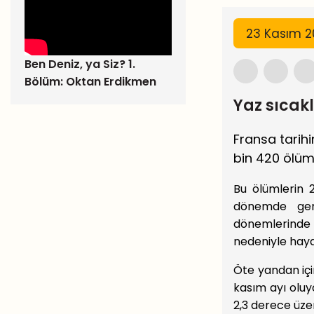
23 Kasım 
Ben Deniz, ya Siz? 1.
Bölüm: Oktan Erdikmen
Yaz sıcak
Fransa tarihin
bin 420 ölüm 
Bu ölümlerin 2
dönemde ger
dönemlerinde 
nedeniyle haya
Öte yandan iç
kasım ayı oluy
2,3 derece üze