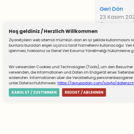
Geri Dön
23 Kasım 2
Önceki Yazıl
Hoş geldiniz / Herzlich Willkommen
Ziyaretçilerin web sitemizi mümkün olan en iyi şekilde kullanmasını sağ
bunlara buradan erişen üçüncü taraf hizmetlerini kullanacağız. Veri k
işlenmesi, haklarınız ve Genel Veri Koruma Yönetmeliği hükümlerine göre
Wir verwenden Cookies und Technologien (Tools), um den Besucher die
verwenden, die Informationen und Daten im Endgerät eines Seitenbesu
widerrufen. Informationen über die Verarbeitung personenbezogen
unter Datenschutzhinweis:
https://avrupadan.com/sayfa/datensch
KABUL ET / ZUSTIMMEN
REDDET / ABLEHNEN