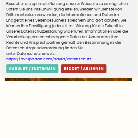
Almanya zorunlu askerliğe hazırlanıyor! Sivil
Besucher die optimale Nutzung unserer Webseite zu ermöglichen.
Sofern Sie uns Ihre Einwilligung erteilen, werden wir Dienste von
hizmet için düğmeye basıldı
Drittenanbietern verwenden, die Informationen und Daten im
Endgerät eines Seitenbesuchers speichern und dort abrufen. Sie
können Ihre Einwilligung jederzeit mit Wirkung für die Zukunft in
unserer Datenschutzerklärung widerrufen. Informationen über die
Verarbeitung personenbezogener Daten bei Avrupadan, Ihre
Rechte und Ansprechpartner gemäß den Bestimmungen der
Datenschutzgrundverordnung finden Sie
unter Datenschutzhinweis:
https://avrupadan.com/sayfa/datenschutz
KABUL ET / ZUSTIMMEN
REDDET / ABLEHNEN
Avrupa’da yangın tablosu değişti: Yunanistan
alarmda