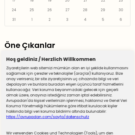
17
18
19
20
21
22
23
24
25
26
27
28
29
30
31
1
2
3
4
5
6
Öne Çıkanlar
Hoş geldiniz / Herzlich Willkommen
Ziyaretçilerin web sitemizi mümkün olan en iyi şekilde kullanmasını
sağlamak için çerezler ve teknolojiler (araçlar) kullanıyoruz. Bize
onay verirseniz, bir site ziyaretçisinin uç cihazında bilgi ve veri
depolayan ve bunlara buradan erişen üçüncü taraf hizmetlerini
kullanacağız. Veri koruma beyanımızdaki gelecek için geçerli
olmak üzere, onayınızı istediğiniz zaman iptal edebilirsiniz.
Avrupadan'da kişisel verilerinizin işlenmesi, haklarınız ve Genel Veri
Koruma Yönetmeliği hükümlerine göre irtibat kurulacak kişiler
hakkında bilgi veri koruma bildirimi altında bulunabilir:
https://avrupadan.com/sayfa/datenschutz
Wir verwenden Cookies und Technologien (Tools), um den