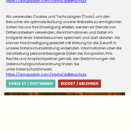
https://avrupadan.com/sayfa/datenschutz
Wir verwenden Cookies und Technologien (Tools), um den
Almanya zorunlu askerliğe hazırlanıyor! Sivil
Besucher die optimale Nutzung unserer Webseite zu ermöglichen.
Sofern Sie uns Ihre Einwilligung erteilen, werden wir Dienste von
hizmet için düğmeye basıldı
Drittenanbietern verwenden, die Informationen und Daten im
Endgerät eines Seitenbesuchers speichern und dort abrufen. Sie
können Ihre Einwilligung jederzeit mit Wirkung für die Zukunft in
unserer Datenschutzerklärung widerrufen. Informationen über die
Verarbeitung personenbezogener Daten bei Avrupadan, Ihre
Rechte und Ansprechpartner gemäß den Bestimmungen der
Datenschutzgrundverordnung finden Sie
unter Datenschutzhinweis:
https://avrupadan.com/sayfa/datenschutz
KABUL ET / ZUSTIMMEN
REDDET / ABLEHNEN
Avrupa’da yangın tablosu değişti: Yunanistan
alarmda