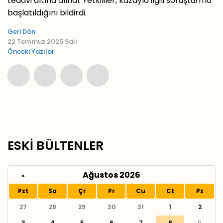
tedavi altına alındı. Yetkililer, kazayla ilgili soruşturma
başlatıldığını bildirdi.
Geri Dön
22 Temmuz 2025 Salı
Önceki Yazılar
ESKİ BÜLTENLER
Ağustos 2026
«
Pzt
Sa
Çr
Pr
Cu
Ct
Pz
27
28
29
30
31
1
2
3
4
5
6
7
8
9