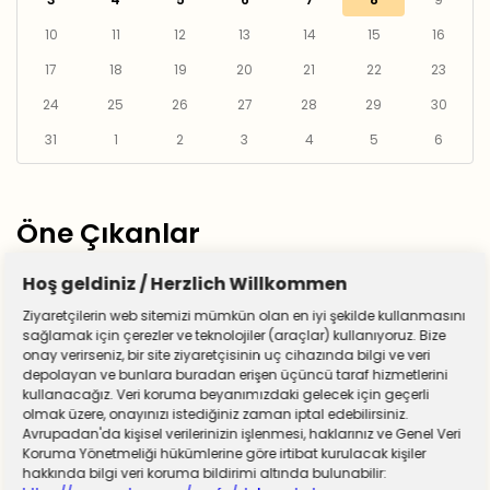
10
11
12
13
14
15
16
17
18
19
20
21
22
23
24
25
26
27
28
29
30
31
1
2
3
4
5
6
Öne Çıkanlar
Hoş geldiniz / Herzlich Willkommen
Ziyaretçilerin web sitemizi mümkün olan en iyi şekilde kullanmasını
sağlamak için çerezler ve teknolojiler (araçlar) kullanıyoruz. Bize
onay verirseniz, bir site ziyaretçisinin uç cihazında bilgi ve veri
depolayan ve bunlara buradan erişen üçüncü taraf hizmetlerini
kullanacağız. Veri koruma beyanımızdaki gelecek için geçerli
olmak üzere, onayınızı istediğiniz zaman iptal edebilirsiniz.
Avrupadan'da kişisel verilerinizin işlenmesi, haklarınız ve Genel Veri
Koruma Yönetmeliği hükümlerine göre irtibat kurulacak kişiler
hakkında bilgi veri koruma bildirimi altında bulunabilir: