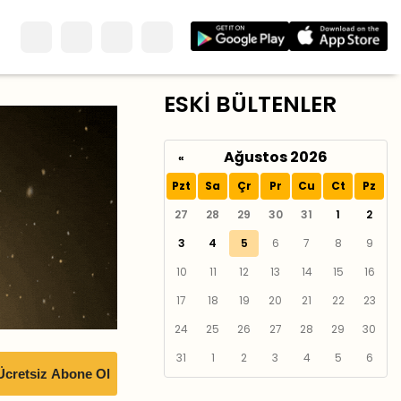
ESKİ BÜLTENLER
Ağustos 2026
«
Pzt
Sa
Çr
Pr
Cu
Ct
Pz
27
28
29
30
31
1
2
3
4
5
6
7
8
9
10
11
12
13
14
15
16
17
18
19
20
21
22
23
24
25
26
27
28
29
30
31
1
2
3
4
5
6