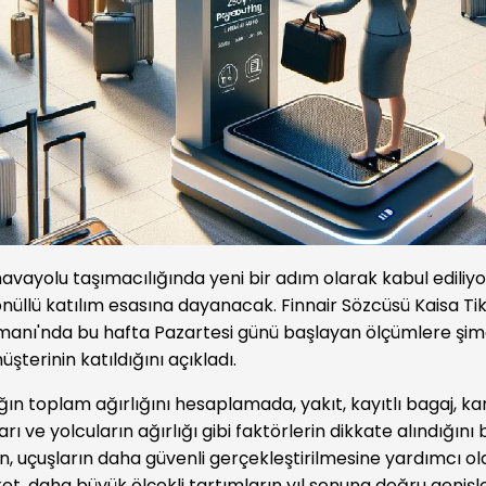
avayolu taşımacılığında yeni bir adım olarak kabul ediliyo
nüllü katılım esasına dayanacak. Finnair Sözcüsü Kaisa Ti
imanı'nda bu hafta Pazartesi günü başlayan ölçümlere şi
üşterinin katıldığını açıkladı.
ağın toplam ağırlığını hesaplamada, yakıt, kayıtlı bagaj, kar
rı ve yolcuların ağırlığı gibi faktörlerin dikkate alındığını b
, uçuşların daha güvenli gerçekleştirilmesine yardımcı o
ket, daha büyük ölçekli tartımların yıl sonuna doğru geniş