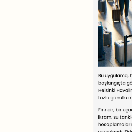
Bu uygulama, h
başlangıçta gö
Helsinki Haval
fazla gönüllü m
Finnair, bir uç
ikram, su tankla
hesaplamaların
vurgulandı. Şir