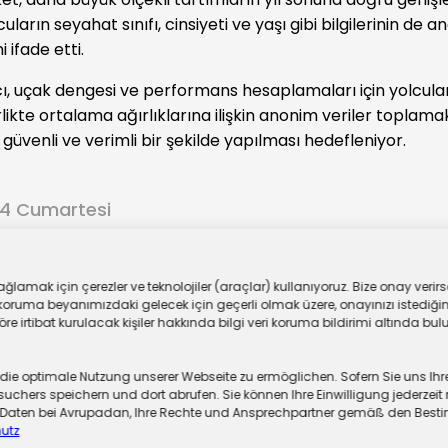
uların seyahat sınıfı, cinsiyeti ve yaşı gibi bilgilerinin de 
 ifade etti.
cı, uçak dengesi ve performans hesaplamaları için yolcular
rlikte ortalama ağırlıklarına ilişkin anonim veriler toplama
güvenli ve verimli bir şekilde yapılması hedefleniyor.
24 Cumartesi
ar
lamak için çerezler ve teknolojiler (araçlar) kullanıyoruz. Bize onay verirse
oruma beyanımızdaki gelecek için geçerli olmak üzere, onayınızı istediğiniz
 irtibat kurulacak kişiler hakkında bilgi veri koruma bildirimi altında bulu
 optimale Nutzung unserer Webseite zu ermöglichen. Sofern Sie uns Ihre Ei
chers speichern und dort abrufen. Sie können Ihre Einwilligung jederzeit 
er Daten bei Avrupadan, Ihre Rechte und Ansprechpartner gemäß den Be
utz