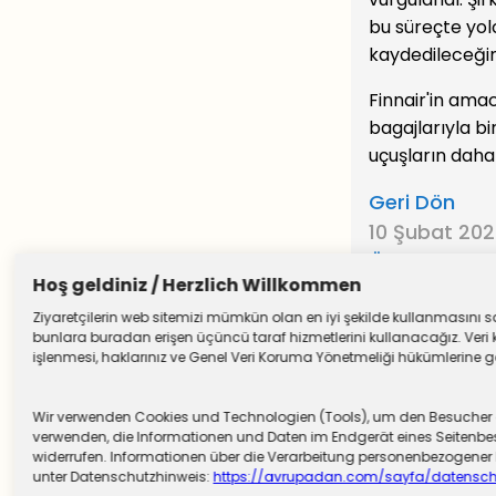
bu süreçte yolc
kaydedileceğini
Finnair'in ama
bagajlarıyla bi
uçuşların daha 
Geri Dön
10 Şubat 20
Önceki Yazıl
Hoş geldiniz / Herzlich Willkommen
Ziyaretçilerin web sitemizi mümkün olan en iyi şekilde kullanmasını sağ
bunlara buradan erişen üçüncü taraf hizmetlerini kullanacağız. Veri k
işlenmesi, haklarınız ve Genel Veri Koruma Yönetmeliği hükümlerine göre
Wir verwenden Cookies und Technologien (Tools), um den Besucher die
verwenden, die Informationen und Daten im Endgerät eines Seitenbesu
widerrufen. Informationen über die Verarbeitung personenbezogen
unter Datenschutzhinweis:
https://avrupadan.com/sayfa/datensch