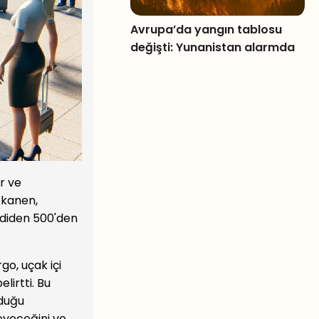
Avrupa’da yangın tablosu
değişti: Yunanistan alarmda
r ve
kkanen,
mdiden 500'den
go, uçak içi
elirtti. Bu
lduğu
leyeceğini ve