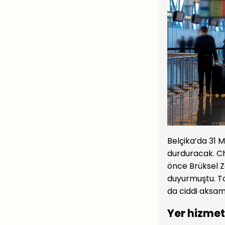
Belçika’da 31 
durduracak. Ch
önce Brüksel Z
duyurmuştu. To
da ciddi aksama
Yer hizmet