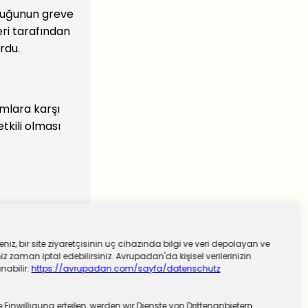
nluğunun greve
eri tarafından
rdu.
rmlara karşı
tkili olması
niz, bir site ziyaretçisinin uç cihazında bilgi ve veri depolayan ve
 zaman iptal edebilirsiniz. Avrupadan'da kişisel verilerinizin
nabilir:
https://avrupadan.com/sayfa/datenschutz
nwilligung erteilen, werden wir Dienste von Drittenanbietern