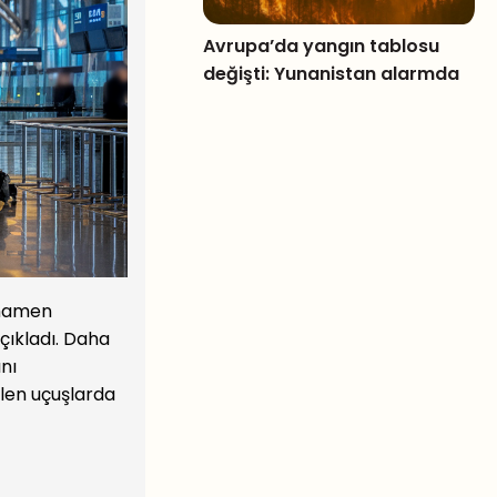
Avrupa’da yangın tablosu
değişti: Yunanistan alarmda
amamen
çıkladı. Daha
nı
len uçuşlarda