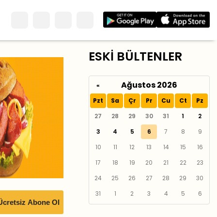
ESKİ BÜLTENLER
Ağustos 2026
«
Pzt
Sa
Çr
Pr
Cu
Ct
Pz
27
28
29
30
31
1
2
3
4
5
6
7
8
9
10
11
12
13
14
15
16
17
18
19
20
21
22
23
24
25
26
27
28
29
30
31
1
2
3
4
5
6