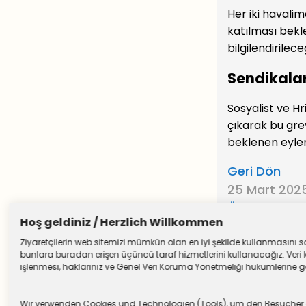
Her iki havali
katılması bekle
bilgilendirilec
Sendikalar
Sosyalist ve Hr
çıkarak bu grev
beklenen eylem
Geri Dön
25 Mart 2025
Önceki Yazıl
Hoş geldiniz / Herzlich Willkommen
Ziyaretçilerin web sitemizi mümkün olan en iyi şekilde kullanmasını sağ
bunlara buradan erişen üçüncü taraf hizmetlerini kullanacağız. Veri k
işlenmesi, haklarınız ve Genel Veri Koruma Yönetmeliği hükümlerine göre
Wir verwenden Cookies und Technologien (Tools), um den Besucher die