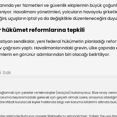
manında yer hizmetleri ve güvenlik ekiplerinin büyük çoğu
niyor. Havalimanı yönetimleri, yolcuların havayolu şirketl
eğini, uçuşların iptal ya da değişiklikle düzenleneceğini duyu
 hükûmet reformlarına tepkili
istiyan sendikalar, yeni federal hükûmetin planladığı refo
 çağrısını yaptı. Havalimanlarındaki grevin, ülke çapında e
lerin en görünür adımlarından biri olacağı belirtiliyor.
 Salı
ar
lamak için çerezler ve teknolojiler (araçlar) kullanıyoruz. Bize onay verirse
oruma beyanımızdaki gelecek için geçerli olmak üzere, onayınızı istediğiniz
 irtibat kurulacak kişiler hakkında bilgi veri koruma bildirimi altında bulu
 optimale Nutzung unserer Webseite zu ermöglichen. Sofern Sie uns Ihre Ei