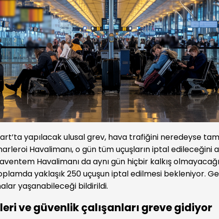
Mart’ta yapılacak ulusal grev, hava trafiğini neredeyse t
arleroi Havalimanı, o gün tüm uçuşların iptal edileceğini a
aventem Havalimanı da aynı gün hiçbir kalkış olmayacağı
plamda yaklaşık 250 uçuşun iptal edilmesi bekleniyor. Ge
lar yaşanabileceği bildirildi.
leri ve güvenlik çalışanları greve gidiyor