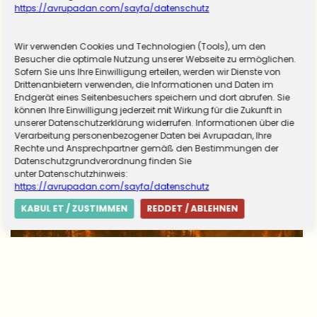
https://avrupadan.com/sayfa/datenschutz
Wir verwenden Cookies und Technologien (Tools), um den
Almanya zorunlu askerliğe hazırlanıyor! Sivil
Besucher die optimale Nutzung unserer Webseite zu ermöglichen.
Sofern Sie uns Ihre Einwilligung erteilen, werden wir Dienste von
hizmet için düğmeye basıldı
Drittenanbietern verwenden, die Informationen und Daten im
Endgerät eines Seitenbesuchers speichern und dort abrufen. Sie
können Ihre Einwilligung jederzeit mit Wirkung für die Zukunft in
unserer Datenschutzerklärung widerrufen. Informationen über die
Verarbeitung personenbezogener Daten bei Avrupadan, Ihre
Rechte und Ansprechpartner gemäß den Bestimmungen der
Datenschutzgrundverordnung finden Sie
unter Datenschutzhinweis:
https://avrupadan.com/sayfa/datenschutz
KABUL ET / ZUSTIMMEN
REDDET / ABLEHNEN
Avrupa’da yangın tablosu değişti: Yunanistan
alarmda