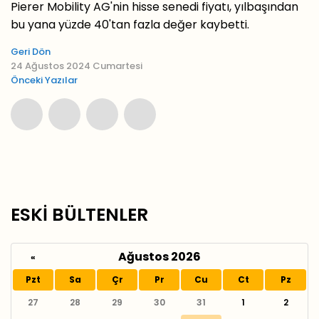
Pierer Mobility AG'nin hisse senedi fiyatı, yılbaşından
bu yana yüzde 40'tan fazla değer kaybetti.
Geri Dön
24 Ağustos 2024 Cumartesi
Önceki Yazılar
ESKİ BÜLTENLER
Ağustos 2026
«
Pzt
Sa
Çr
Pr
Cu
Ct
Pz
27
28
29
30
31
1
2