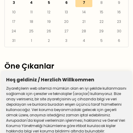
3
4
5
6
7
8
9
10
11
12
13
14
15
16
17
18
19
20
21
22
23
24
25
26
27
28
29
30
31
1
2
3
4
5
6
Öne Çıkanlar
Hoş geldiniz / Herzlich Willkommen
Ziyaretçilerin web sitemizi mümkün olan en iyi şekilde kullanmasını
sağlamak için çerezler ve teknolojiler (araçlar) kullanıyoruz. Bize
onay verirseniz, bir site ziyaretçisinin uç cihazında bilgi ve veri
depolayan ve bunlara buradan erişen üçüncü taraf hizmetlerini
kullanacağız. Veri koruma beyanımızdaki gelecek için geçerli
olmak üzere, onayınızı istediğiniz zaman iptal edebilirsiniz.
Avrupadan'da kişisel verilerinizin işlenmesi, haklarınız ve Genel Veri
Koruma Yönetmeliği hükümlerine göre irtibat kurulacak kişiler
hakkında bilgi veri koruma bildirimi altında bulunabilir: