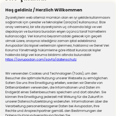
Hoş geldiniz / Herzlich Willkommen
Ziyaretçilerin web sitemizi mümkün olan en iyi şekilde kullanmasını
sağlamak için çerezler ve teknolojiler (araçlar) kullanıyoruz. Bize
onay verirseniz, bir site ziyaretçisinin uç cihazında bilgi ve veri
depolayan ve bunlara buradan erişen üçüncü taraf hizmetlerini
kullanacağız. Veri koruma beyanımızdaki gelecek için geçerli
olmak üzere, onayınızı istediğiniz zaman iptal edebilirsiniz.
Avrupadan'da kişisel verilerinizin işlenmesi, haklarınız ve Genel Veri
Koruma Yönetmeliği hükümlerine göre irtibat kurulacak kişiler
hakkında bilgi veri koruma bildirimi altında bulunabilir:
https://avrupadan.com/sayfa/datenschutz
Wir verwenden Cookies und Technologien (Tools), um den
Almanya zorunlu askerliğe hazırlanıyor! Sivil
Besucher die optimale Nutzung unserer Webseite zu ermöglichen.
Sofern Sie uns Ihre Einwilligung erteilen, werden wir Dienste von
hizmet için düğmeye basıldı
Drittenanbietern verwenden, die Informationen und Daten im
Endgerät eines Seitenbesuchers speichern und dort abrufen. Sie
können Ihre Einwilligung jederzeit mit Wirkung für die Zukunft in
unserer Datenschutzerklärung widerrufen. Informationen über die
Verarbeitung personenbezogener Daten bei Avrupadan, Ihre
Rechte und Ansprechpartner gemäß den Bestimmungen der
Datenschutzgrundverordnung finden Sie