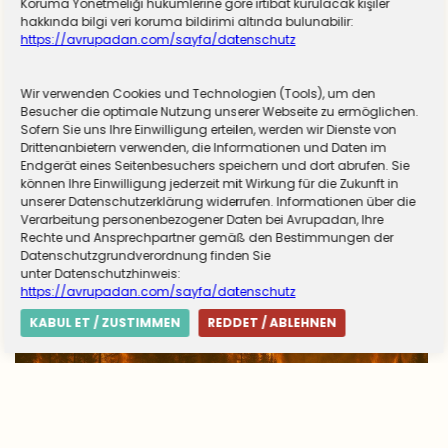
Koruma Yönetmeliği hükümlerine göre irtibat kurulacak kişiler
hakkında bilgi veri koruma bildirimi altında bulunabilir:
https://avrupadan.com/sayfa/datenschutz
Wir verwenden Cookies und Technologien (Tools), um den
Almanya zorunlu askerliğe hazırlanıyor! Sivil
Besucher die optimale Nutzung unserer Webseite zu ermöglichen.
Sofern Sie uns Ihre Einwilligung erteilen, werden wir Dienste von
hizmet için düğmeye basıldı
Drittenanbietern verwenden, die Informationen und Daten im
Endgerät eines Seitenbesuchers speichern und dort abrufen. Sie
können Ihre Einwilligung jederzeit mit Wirkung für die Zukunft in
unserer Datenschutzerklärung widerrufen. Informationen über die
Verarbeitung personenbezogener Daten bei Avrupadan, Ihre
Rechte und Ansprechpartner gemäß den Bestimmungen der
Datenschutzgrundverordnung finden Sie
unter Datenschutzhinweis:
https://avrupadan.com/sayfa/datenschutz
KABUL ET / ZUSTIMMEN
REDDET / ABLEHNEN
Avrupa’da yangın tablosu değişti: Yunanistan