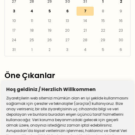
27
28
29
30
31
1
2
3
4
5
6
7
8
9
10
11
12
13
14
15
16
17
18
19
20
21
22
23
24
25
26
27
28
29
30
31
1
2
3
4
5
6
Öne Çıkanlar
Hoş geldiniz / Herzlich Willkommen
Ziyaretçilerin web sitemizi mümkün olan en iyi şekilde kullanmasını
sağlamak için çerezler ve teknolojiler (araçlar) kullanıyoruz. Bize
onay verirseniz, bir site ziyaretçisinin uç cihazında bilgi ve veri
depolayan ve bunlara buradan erişen üçüncü taraf hizmetlerini
kullanacağız. Veri koruma beyanımızdaki gelecek için geçerli
olmak üzere, onayınızı istediğiniz zaman iptal edebilirsiniz.
Avrupadan'da kişisel verilerinizin işlenmesi, haklarınız ve Genel Veri