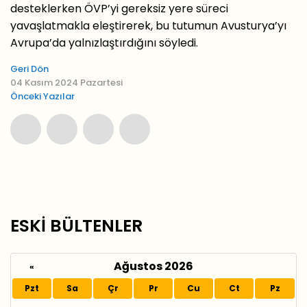
desteklerken ÖVP’yi gereksiz yere süreci
yavaşlatmakla eleştirerek, bu tutumun Avusturya’yı
Avrupa’da yalnızlaştırdığını söyledi.
Geri Dön
04 Kasım 2024 Pazartesi
Önceki Yazılar
ESKİ BÜLTENLER
Ağustos 2026
«
Pzt
Sa
Çr
Pr
Cu
Ct
Pz