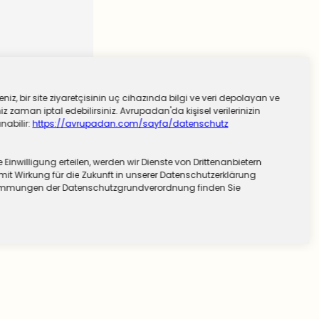
niz, bir site ziyaretçisinin uç cihazında bilgi ve veri depolayan ve
 zaman iptal edebilirsiniz. Avrupadan'da kişisel verilerinizin
nabilir:
https://avrupadan.com/sayfa/datenschutz
nwilligung erteilen, werden wir Dienste von Drittenanbietern
mit Wirkung für die Zukunft in unserer Datenschutzerklärung
stimmungen der Datenschutzgrundverordnung finden Sie