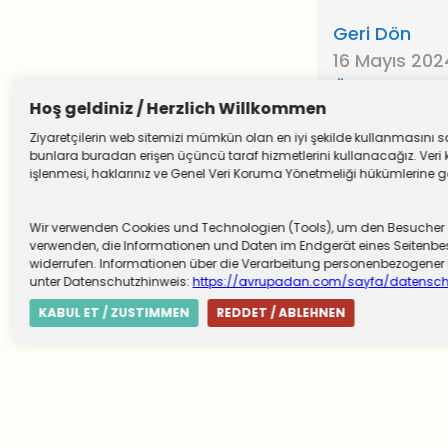
Geri Dön
16 Mayıs 20
Önceki Yazıl
Hoş geldiniz / Herzlich Willkommen
Ziyaretçilerin web sitemizi mümkün olan en iyi şekilde kullanmasını sağ
bunlara buradan erişen üçüncü taraf hizmetlerini kullanacağız. Veri k
işlenmesi, haklarınız ve Genel Veri Koruma Yönetmeliği hükümlerine göre
Wir verwenden Cookies und Technologien (Tools), um den Besucher die
verwenden, die Informationen und Daten im Endgerät eines Seitenbesu
widerrufen. Informationen über die Verarbeitung personenbezogen
unter Datenschutzhinweis:
https://avrupadan.com/sayfa/datensch
KABUL ET / ZUSTIMMEN
REDDET / ABLEHNEN