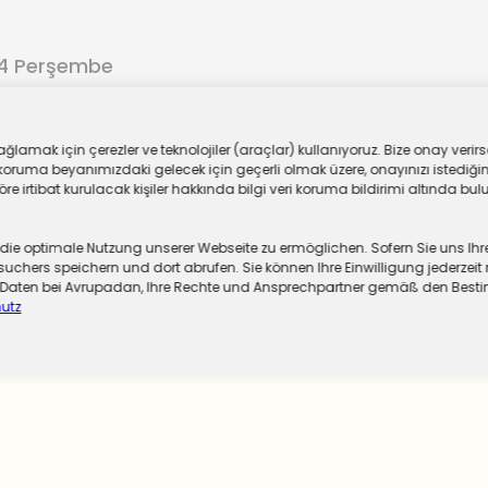
24 Perşembe
ar
lamak için çerezler ve teknolojiler (araçlar) kullanıyoruz. Bize onay verirse
oruma beyanımızdaki gelecek için geçerli olmak üzere, onayınızı istediğiniz
 irtibat kurulacak kişiler hakkında bilgi veri koruma bildirimi altında bulu
 optimale Nutzung unserer Webseite zu ermöglichen. Sofern Sie uns Ihre Ei
chers speichern und dort abrufen. Sie können Ihre Einwilligung jederzeit 
er Daten bei Avrupadan, Ihre Rechte und Ansprechpartner gemäß den Be
utz