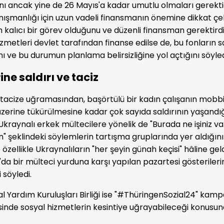
nı ancak yine de 26 Mayıs'a kadar umutlu olmaları gerektiğ
anışmanlığı için uzun vadeli finansmanın önemine dikkat ç
kalıcı bir görev olduğunu ve düzenli finansman gerektirdiğ
zmetleri devlet tarafından finanse edilse de, bu fonların s
nı ve bu durumun planlama belirsizliğine yol açtığını söyled
ine saldırı ve taciz
n tacize uğramasından, başörtülü bir kadın çalışanın mob
zerine tükürülmesine kadar çok sayıda saldırının yaşandı
 Ukraynalı erkek mültecilere yönelik de "Burada ne işiniz v
n" şeklindeki söylemlerin tartışma gruplarında yer aldığını
e özellikle Ukraynalıların "her şeyin günah keçisi" hâline gel
a bir mülteci yurduna karşı yapılan pazartesi gösterilerin
i söyledi.
l Yardım Kuruluşları Birliği ise "#ThüringenSozial24" kam
inde sosyal hizmetlerin kesintiye uğrayabileceği konusu