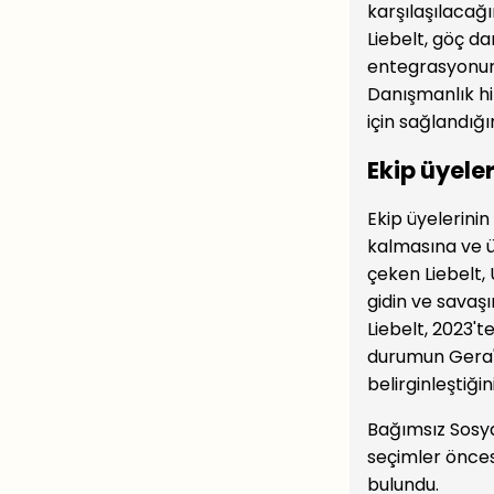
karşılaşılacağı
Liebelt, göç d
entegrasyonun 
Danışmanlık hi
için sağlandığı
Ekip üyeler
Ekip üyelerini
kalmasına ve ü
çeken Liebelt,
gidin ve savaşı
Liebelt, 2023't
durumun Gera'd
belirginleştiğin
Bağımsız Sosya
seçimler önces
bulundu.