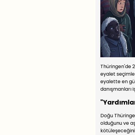
Thüringen'de 26
eyalet seçimler
eyalette en g
danışmanları i
"Yardımlar
Doğu Thüringen
olduğunu ve aş
kötüleşeceğini