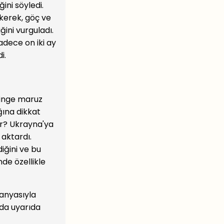
ini söyledi.
ekerek, göç ve
ini vurguladı.
adece on iki ay
i.
binge maruz
ğına dikkat
ar? Ukrayna'ya
 aktardı.
diğini ve bu
de özellikle
panyasıyla
nda uyarıda