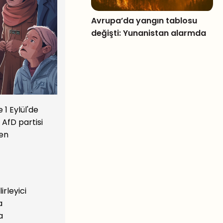
Avrupa’da yangın tablosu
değişti: Yunanistan alarmda
 1 Eylül'de
 AfD partisi
men
rleyici
a
a