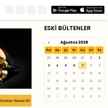
ESKİ BÜLTENLER
Ağustos 2026
«
Pzt
Sa
Çr
Pr
Cu
Ct
Pz
27
28
29
30
31
1
2
3
4
5
6
7
8
9
10
11
12
13
14
15
16
17
18
19
20
21
22
23
24
25
26
27
28
29
30
31
1
2
3
4
5
6