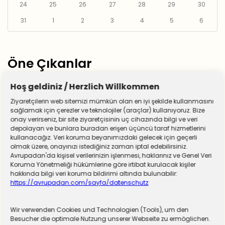
24
25
26
27
28
29
30
31
1
2
3
4
5
6
Öne Çıkanlar
Hoş geldiniz / Herzlich Willkommen
Ziyaretçilerin web sitemizi mümkün olan en iyi şekilde kullanmasını
sağlamak için çerezler ve teknolojiler (araçlar) kullanıyoruz. Bize
onay verirseniz, bir site ziyaretçisinin uç cihazında bilgi ve veri
depolayan ve bunlara buradan erişen üçüncü taraf hizmetlerini
kullanacağız. Veri koruma beyanımızdaki gelecek için geçerli
olmak üzere, onayınızı istediğiniz zaman iptal edebilirsiniz.
Avrupadan'da kişisel verilerinizin işlenmesi, haklarınız ve Genel Veri
Koruma Yönetmeliği hükümlerine göre irtibat kurulacak kişiler
hakkında bilgi veri koruma bildirimi altında bulunabilir:
https://avrupadan.com/sayfa/datenschutz
Wir verwenden Cookies und Technologien (Tools), um den
Almanya zorunlu askerliğe hazırlanıyor! Sivil
Besucher die optimale Nutzung unserer Webseite zu ermöglichen.