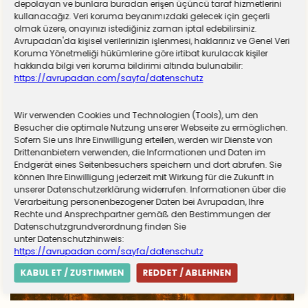
depolayan ve bunlara buradan erişen üçüncü taraf hizmetlerini
kullanacağız. Veri koruma beyanımızdaki gelecek için geçerli
olmak üzere, onayınızı istediğiniz zaman iptal edebilirsiniz.
Avrupadan'da kişisel verilerinizin işlenmesi, haklarınız ve Genel Veri
Koruma Yönetmeliği hükümlerine göre irtibat kurulacak kişiler
hakkında bilgi veri koruma bildirimi altında bulunabilir:
https://avrupadan.com/sayfa/datenschutz
Wir verwenden Cookies und Technologien (Tools), um den
Almanya zorunlu askerliğe hazırlanıyor! Sivil
Besucher die optimale Nutzung unserer Webseite zu ermöglichen.
Sofern Sie uns Ihre Einwilligung erteilen, werden wir Dienste von
hizmet için düğmeye basıldı
Drittenanbietern verwenden, die Informationen und Daten im
Endgerät eines Seitenbesuchers speichern und dort abrufen. Sie
können Ihre Einwilligung jederzeit mit Wirkung für die Zukunft in
unserer Datenschutzerklärung widerrufen. Informationen über die
Verarbeitung personenbezogener Daten bei Avrupadan, Ihre
Rechte und Ansprechpartner gemäß den Bestimmungen der
Datenschutzgrundverordnung finden Sie
unter Datenschutzhinweis:
https://avrupadan.com/sayfa/datenschutz
KABUL ET / ZUSTIMMEN
REDDET / ABLEHNEN