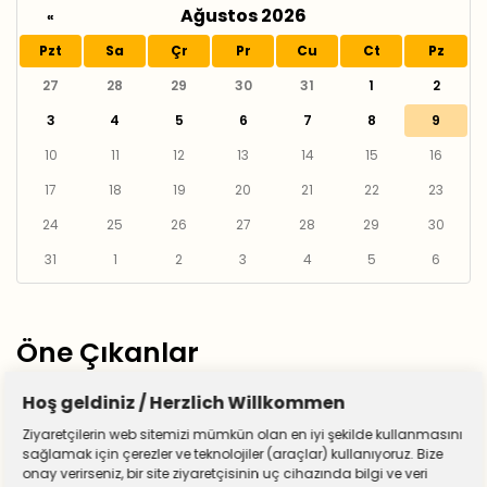
Ağustos 2026
«
Pzt
Sa
Çr
Pr
Cu
Ct
Pz
27
28
29
30
31
1
2
3
4
5
6
7
8
9
10
11
12
13
14
15
16
17
18
19
20
21
22
23
24
25
26
27
28
29
30
31
1
2
3
4
5
6
Öne Çıkanlar
Hoş geldiniz / Herzlich Willkommen
Ziyaretçilerin web sitemizi mümkün olan en iyi şekilde kullanmasını
sağlamak için çerezler ve teknolojiler (araçlar) kullanıyoruz. Bize
onay verirseniz, bir site ziyaretçisinin uç cihazında bilgi ve veri