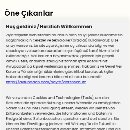
Öne Çıkanlar
Hoş geldiniz / Herzlich Willkommen
Ziyaretçilerin web sitemizi mümkün olan en iyi şekilde kullanmasını
sağlamak için çerezler ve teknolojiler (araçlar) kullanıyoruz. Bize
onay verirseniz, bir site ziyaretçisinin uç cihazında bilgi ve veri
depolayan ve bunlara buradan erişen üçüncü taraf hizmetlerini
kullanacağız. Veri koruma beyanımızdaki gelecek için geçerli
olmak üzere, onayınızı istediğiniz zaman iptal edebilirsiniz.
Avrupadan'da kişisel verilerinizin işlenmesi, haklarınız ve Genel Veri
Koruma Yönetmeliği hükümlerine göre irtibat kurulacak kişiler
hakkında bilgi veri koruma bildirimi altında bulunabilir:
https://avrupadan.com/sayfa/datenschutz
Wir verwenden Cookies und Technologien (Tools), um den
Almanya zorunlu askerliğe hazırlanıyor! Sivil
Besucher die optimale Nutzung unserer Webseite zu ermöglichen.
Sofern Sie uns Ihre Einwilligung erteilen, werden wir Dienste von
hizmet için düğmeye basıldı
Drittenanbietern verwenden, die Informationen und Daten im
Endgerät eines Seitenbesuchers speichern und dort abrufen. Sie
können Ihre Einwilligung jederzeit mit Wirkung für die Zukunft in
unserer Datenschutzerklärung widerrufen. Informationen über die