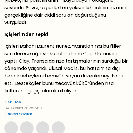
Nöbetçi iki polis, ilişkinin ‘rızaya dayalı’ olduğunu
savundu. Savcı, özgürlükten yoksunluk hâlinin ‘rızanın
gerçekliğine dair ciddi sorular’ doğurduğunu
vurguladı.
İçişleri’nden tepki
İçişleri Bakanı Laurent Nuñez, “Kanıtlanırsa bu fiiller
son derece ağır ve kabul edilemez” açıklamasını
yaptı. Olay, Fransa’da rıza tartışmalarının sürdüğü bir
dönemde yaşandı. Ulusal Meclis, bu hafta ‘rıza dışı
her cinsel eylemi tecavüz’ sayan düzenlemeyi kabul
etti. Destekçiler bunu ‘tecavüz kültüründen rıza
kültürüne geçiş’ olarak niteliyor.
Geri Dön
04 Kasım 2025 Salı
Önceki Yazılar