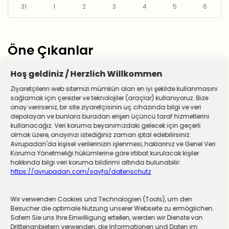
31
1
2
3
4
5
6
Öne Çıkanlar
Hoş geldiniz / Herzlich Willkommen
Ziyaretçilerin web sitemizi mümkün olan en iyi şekilde kullanmasını
sağlamak için çerezler ve teknolojiler (araçlar) kullanıyoruz. Bize
onay verirseniz, bir site ziyaretçisinin uç cihazında bilgi ve veri
depolayan ve bunlara buradan erişen üçüncü taraf hizmetlerini
kullanacağız. Veri koruma beyanımızdaki gelecek için geçerli
olmak üzere, onayınızı istediğiniz zaman iptal edebilirsiniz.
Avrupadan'da kişisel verilerinizin işlenmesi, haklarınız ve Genel Veri
Koruma Yönetmeliği hükümlerine göre irtibat kurulacak kişiler
hakkında bilgi veri koruma bildirimi altında bulunabilir:
https://avrupadan.com/sayfa/datenschutz
Wir verwenden Cookies und Technologien (Tools), um den
Almanya zorunlu askerliğe hazırlanıyor! Sivil
Besucher die optimale Nutzung unserer Webseite zu ermöglichen.
Sofern Sie uns Ihre Einwilligung erteilen, werden wir Dienste von
hizmet için düğmeye basıldı
Drittenanbietern verwenden, die Informationen und Daten im