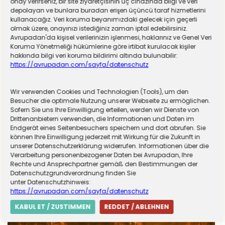
onay verirseniz, bir site ziyaretçisinin uç cihazında bilgi ve veri
depolayan ve bunlara buradan erişen üçüncü taraf hizmetlerini
kullanacağız. Veri koruma beyanımızdaki gelecek için geçerli
olmak üzere, onayınızı istediğiniz zaman iptal edebilirsiniz.
Avrupadan'da kişisel verilerinizin işlenmesi, haklarınız ve Genel Veri
Koruma Yönetmeliği hükümlerine göre irtibat kurulacak kişiler
hakkında bilgi veri koruma bildirimi altında bulunabilir:
https://avrupadan.com/sayfa/datenschutz
Wir verwenden Cookies und Technologien (Tools), um den
Almanya zorunlu askerliğe hazırlanıyor! Sivil
Besucher die optimale Nutzung unserer Webseite zu ermöglichen.
Sofern Sie uns Ihre Einwilligung erteilen, werden wir Dienste von
hizmet için düğmeye basıldı
Drittenanbietern verwenden, die Informationen und Daten im
Endgerät eines Seitenbesuchers speichern und dort abrufen. Sie
können Ihre Einwilligung jederzeit mit Wirkung für die Zukunft in
unserer Datenschutzerklärung widerrufen. Informationen über die
Verarbeitung personenbezogener Daten bei Avrupadan, Ihre
Rechte und Ansprechpartner gemäß den Bestimmungen der
Datenschutzgrundverordnung finden Sie
unter Datenschutzhinweis:
https://avrupadan.com/sayfa/datenschutz
KABUL ET / ZUSTIMMEN
REDDET / ABLEHNEN