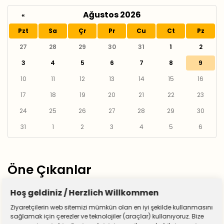
Ağustos 2026
«
Pzt
Sa
Çr
Pr
Cu
Ct
Pz
27
28
29
30
31
1
2
3
4
5
6
7
8
9
10
11
12
13
14
15
16
17
18
19
20
21
22
23
24
25
26
27
28
29
30
31
1
2
3
4
5
6
Öne Çıkanlar
Hoş geldiniz / Herzlich Willkommen
Ziyaretçilerin web sitemizi mümkün olan en iyi şekilde kullanmasını
sağlamak için çerezler ve teknolojiler (araçlar) kullanıyoruz. Bize