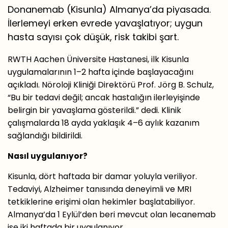
Donanemab (Kisunla) Almanya’da piyasada.
İlerlemeyi erken evrede yavaşlatıyor; uygun
hasta sayısı çok düşük, risk takibi şart.
RWTH Aachen Üniversite Hastanesi, ilk Kisunla
uygulamalarının 1–2 hafta içinde başlayacağını
açıkladı. Nöroloji Kliniği Direktörü Prof. Jörg B. Schulz,
“Bu bir tedavi değil; ancak hastalığın ilerleyişinde
belirgin bir yavaşlama gösterildi.” dedi. Klinik
çalışmalarda 18 ayda yaklaşık 4–6 aylık kazanım
sağlandığı bildirildi.
Nasıl uygulanıyor?
Kisunla, dört haftada bir damar yoluyla veriliyor.
Tedaviyi, Alzheimer tanısında deneyimli ve MRI
tetkiklerine erişimi olan hekimler başlatabiliyor.
Almanya’da 1 Eylül’den beri mevcut olan lecanemab
ise iki haftada bir uygulanıyor.