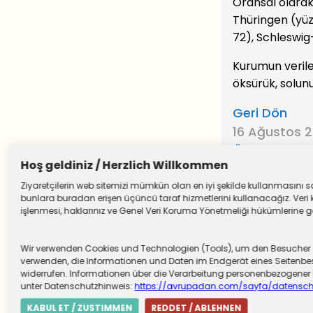
Oransal olarak
Thüringen (yü
72), Schleswig
Kurumun veriler
öksürük, solun
Geri Dön
16 Ağustos 
Önceki Yazıl
Hoş geldiniz / Herzlich Willkommen
Ziyaretçilerin web sitemizi mümkün olan en iyi şekilde kullanmasını sağ
bunlara buradan erişen üçüncü taraf hizmetlerini kullanacağız. Veri k
işlenmesi, haklarınız ve Genel Veri Koruma Yönetmeliği hükümlerine göre
Wir verwenden Cookies und Technologien (Tools), um den Besucher die
verwenden, die Informationen und Daten im Endgerät eines Seitenbesu
widerrufen. Informationen über die Verarbeitung personenbezogen
unter Datenschutzhinweis:
https://avrupadan.com/sayfa/datensch
KABUL ET / ZUSTIMMEN
REDDET / ABLEHNEN