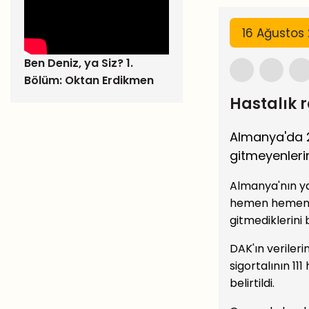
16 Ağusto
Ben Deniz, ya Siz? 1.
Bölüm: Oktan Erdikmen
Hastalık r
Almanya'da 20
gitmeyenlerin
Almanya'nın ya
hemen hemen ya
gitmediklerini b
DAK'ın verileri
sigortalının 11
belirtildi.