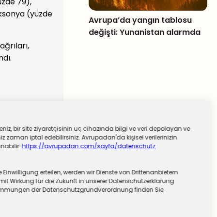
üzde 79),
aksonya (yüzde
Avrupa’da yangın tablosu
değişti: Yunanistan alarmda
ğrıları,
ndı.
niz, bir site ziyaretçisinin uç cihazında bilgi ve veri depolayan ve
 zaman iptal edebilirsiniz. Avrupadan'da kişisel verilerinizin
nabilir:
https://avrupadan.com/sayfa/datenschutz
nwilligung erteilen, werden wir Dienste von Drittenanbietern
mit Wirkung für die Zukunft in unserer Datenschutzerklärung
stimmungen der Datenschutzgrundverordnung finden Sie