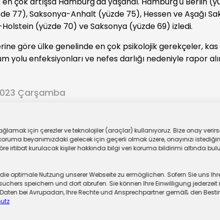
 en çok artışsa Hamburg'da yaşandı. Hamburg'u Berlin (y
zde 77), Saksonya-Anhalt (yüzde 75), Hessen ve Aşağı S
-Holstein (yüzde 70) ve Saksonya (yüzde 69) izledi.
ine göre ülke genelinde en çok psikolojik gerekçeler, kas a
um yolu enfeksiyonları ve nefes darlığı nedeniyle rapor alı
2023 Çarşamba
ar
lamak için çerezler ve teknolojiler (araçlar) kullanıyoruz. Bize onay verirse
oruma beyanımızdaki gelecek için geçerli olmak üzere, onayınızı istediğiniz
 irtibat kurulacak kişiler hakkında bilgi veri koruma bildirimi altında bulu
 optimale Nutzung unserer Webseite zu ermöglichen. Sofern Sie uns Ihre Ei
chers speichern und dort abrufen. Sie können Ihre Einwilligung jederzeit 
er Daten bei Avrupadan, Ihre Rechte und Ansprechpartner gemäß den Be
utz