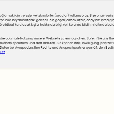
ar
lamak için çerezler ve teknolojiler (araçlar) kullanıyoruz. Bize onay verirse
oruma beyanımızdaki gelecek için geçerli olmak üzere, onayınızı istediğiniz
 irtibat kurulacak kişiler hakkında bilgi veri koruma bildirimi altında bulu
 optimale Nutzung unserer Webseite zu ermöglichen. Sofern Sie uns Ihre Ei
chers speichern und dort abrufen. Sie können Ihre Einwilligung jederzeit 
er Daten bei Avrupadan, Ihre Rechte und Ansprechpartner gemäß den Be
utz
 Gizlilik Politikası
Avrupadan Anket