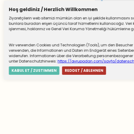
Önceki Yazıl
Hoş geldiniz / Herzlich Willkommen
Ziyaretçilerin web sitemizi mümkün olan en iyi şekilde kullanmasını sağ
bunlara buradan erişen üçüncü taraf hizmetlerini kullanacağız. Veri k
işlenmesi, haklarınız ve Genel Veri Koruma Yönetmeliği hükümlerine göre
Wir verwenden Cookies und Technologien (Tools), um den Besucher die
verwenden, die Informationen und Daten im Endgerät eines Seitenbesu
widerrufen. Informationen über die Verarbeitung personenbezogen
unter Datenschutzhinweis:
https://avrupadan.com/sayfa/datensch
KABUL ET / ZUSTIMMEN
REDDET / ABLEHNEN
Künye (Impressum)
İletişim (Kontakt)
Datenschutz
Mobil