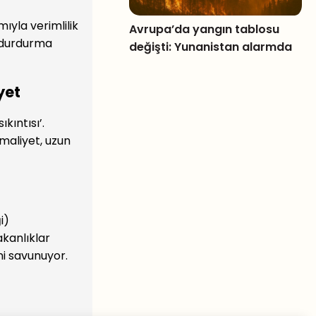
ıyla verimlilik
Avrupa’da yangın tablosu
ı durdurma
değişti: Yunanistan alarmda
yet
kıntısı’.
maliyet, uzun
i)
akanlıklar
i savunuyor.