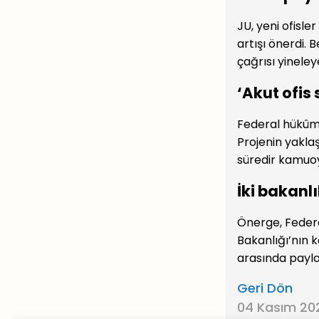
JU, yeni ofisl
artışı önerdi.
çağrısı yinele
‘Akut ofis
Federal hükûme
Projenin yakla
süredir kamuoy
İki bakanlı
Önerge, Federal
Bakanlığı’nın k
arasında payla
Geri Dön
04 Kasım 202