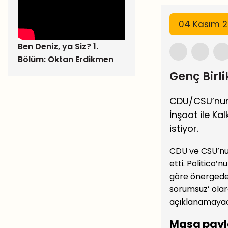
04 Kasım 2
Ben Deniz, ya Siz? 1.
Bölüm: Oktan Erdikmen
Genç Birli
CDU/CSU’nun g
İnşaat ile Ka
istiyor.
CDU ve CSU’nun
etti. Politico
göre önergede,
sorumsuz’ ola
açıklanamayac
Masa payla