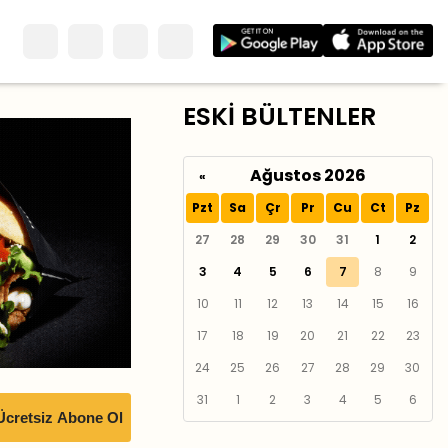
ESKİ BÜLTENLER
Ağustos 2026
«
Pzt
Sa
Çr
Pr
Cu
Ct
Pz
27
28
29
30
31
1
2
3
4
5
6
7
8
9
10
11
12
13
14
15
16
17
18
19
20
21
22
23
24
25
26
27
28
29
30
31
1
2
3
4
5
6