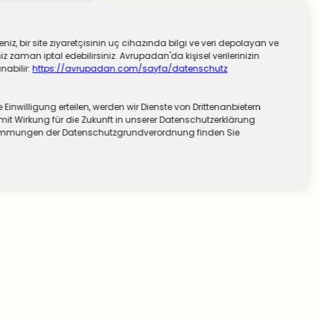
niz, bir site ziyaretçisinin uç cihazında bilgi ve veri depolayan ve
 zaman iptal edebilirsiniz. Avrupadan'da kişisel verilerinizin
nabilir:
https://avrupadan.com/sayfa/datenschutz
nwilligung erteilen, werden wir Dienste von Drittenanbietern
mit Wirkung für die Zukunft in unserer Datenschutzerklärung
stimmungen der Datenschutzgrundverordnung finden Sie
©2026 Tüm Hakları Saklıdır.