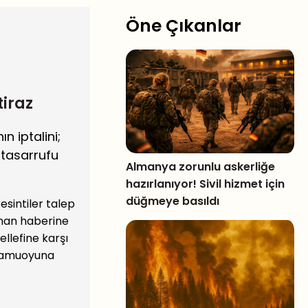
Öne Çıkanlar
tiraz
n iptalini;
 tasarrufu
Almanya zorunlu askerliğe
hazırlanıyor! Sivil hizmet için
düğmeye basıldı
sintiler talep
anan haberine
llefine karşı
‘kamuoyuna