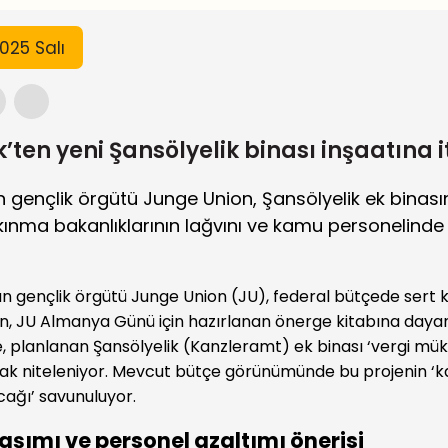
025 Salı
k’ten yeni Şansölyelik binası inşaatına i
ençlik örgütü Junge Union, Şansölyelik ek binasını
lkınma bakanlıklarının lağvını ve kamu personelinde
 gençlik örgütü Junge Union (JU), federal bütçede sert ke
’nun, JU Almanya Günü için hazırlanan önerge kitabına day
 planlanan Şansölyelik (Kanzleramt) ek binası ‘vergi müke
rak niteleniyor. Mevcut bütçe görünümünde bu projenin 
ağı’ savunuluyor.
şımı ve personel azaltımı önerisi