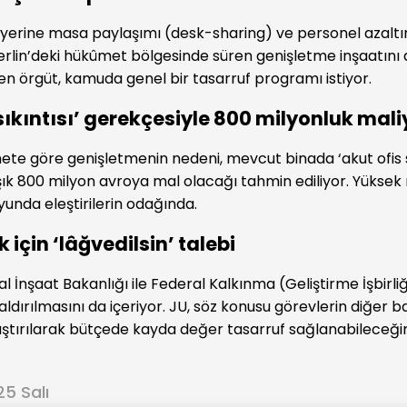
er yerine masa paylaşımı (desk-sharing) ve personel azaltım
 Berlin’deki hükûmet bölgesinde süren genişletme inşaatın
yen örgüt, kamuda genel bir tasarruf programı istiyor.
 sıkıntısı’ gerekçesiyle 800 milyonluk mali
te göre genişletmenin nedeni, mevcut binada ‘akut ofis sı
şık 800 milyon avroya mal olacağı tahmin ediliyor. Yüksek 
unda eleştirilerin odağında.
k için ‘lâğvedilsin’ talebi
 İnşaat Bakanlığı ile Federal Kalkınma (Geliştirme İşbirliğ
aldırılmasını da içeriyor. JU, söz konusu görevlerin diğer b
ştırılarak bütçede kayda değer tasarruf sağlanabileceğin
5 Salı