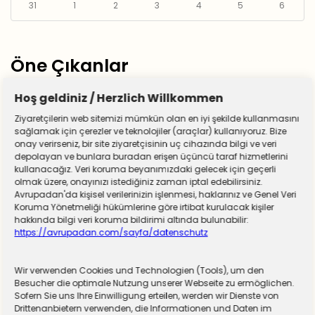
31
1
2
3
4
5
6
Öne Çıkanlar
Hoş geldiniz / Herzlich Willkommen
Ziyaretçilerin web sitemizi mümkün olan en iyi şekilde kullanmasını
sağlamak için çerezler ve teknolojiler (araçlar) kullanıyoruz. Bize
onay verirseniz, bir site ziyaretçisinin uç cihazında bilgi ve veri
depolayan ve bunlara buradan erişen üçüncü taraf hizmetlerini
kullanacağız. Veri koruma beyanımızdaki gelecek için geçerli
olmak üzere, onayınızı istediğiniz zaman iptal edebilirsiniz.
Avrupadan'da kişisel verilerinizin işlenmesi, haklarınız ve Genel Veri
Koruma Yönetmeliği hükümlerine göre irtibat kurulacak kişiler
hakkında bilgi veri koruma bildirimi altında bulunabilir:
https://avrupadan.com/sayfa/datenschutz
Wir verwenden Cookies und Technologien (Tools), um den
Almanya zorunlu askerliğe hazırlanıyor! Sivil
Besucher die optimale Nutzung unserer Webseite zu ermöglichen.
Sofern Sie uns Ihre Einwilligung erteilen, werden wir Dienste von
hizmet için düğmeye basıldı
Drittenanbietern verwenden, die Informationen und Daten im