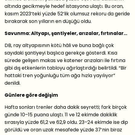
altında gecikmeyle hedef istasyona ulaştı. Bu oran,
kasım 2023’teki yüzde 52’lik olumsuz rekoru da geride
bırakarak son yılların en düşüğü oldu.
Savunma: Altyapı, şantiyeler, arızalar, fırtınalar...
DB, ray altyapısının kötü hâli ve buna bağlı çok
sayıdaki şantiyeyi başlıca gerekçe gösterdi. Kısa
sürede gelişen makas ve katener arızaları ile fırtına
gibi dış etkenlerin tabloyu ağırlaştırdığı belirtildi. “Bir
hattaki tren yoğunluğu tüm ağa hızla yayılıyor”
denildi.
Günlere göre değişim
Hafta sonları trenler daha dakik seyretti; fark birçok
günde 10–15 puana ulaştı. 11 ve 12 ekimde dakiklik
sırasıyla yüzde 61,2 ve 62,9 oldu. 23–24 ekimde ise dip
görüldü ve oran uzak mesafede yüzde 37’nin biraz