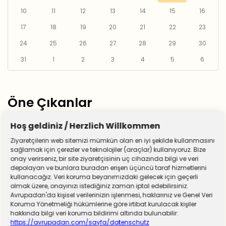
10
11
12
13
14
15
16
17
18
19
20
21
22
23
24
25
26
27
28
29
30
31
1
2
3
4
5
6
Öne Çıkanlar
Hoş geldiniz / Herzlich Willkommen
Ziyaretçilerin web sitemizi mümkün olan en iyi şekilde kullanmasını
sağlamak için çerezler ve teknolojiler (araçlar) kullanıyoruz. Bize
onay verirseniz, bir site ziyaretçisinin uç cihazında bilgi ve veri
depolayan ve bunlara buradan erişen üçüncü taraf hizmetlerini
kullanacağız. Veri koruma beyanımızdaki gelecek için geçerli
olmak üzere, onayınızı istediğiniz zaman iptal edebilirsiniz.
Avrupadan'da kişisel verilerinizin işlenmesi, haklarınız ve Genel Veri
Koruma Yönetmeliği hükümlerine göre irtibat kurulacak kişiler
hakkında bilgi veri koruma bildirimi altında bulunabilir:
https://avrupadan.com/sayfa/datenschutz