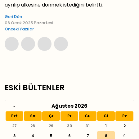
ayrılıp ülkesine dönmek istediğini belirtti.
Geri Dön
06 Ocak 2025 Pazartesi
Önceki Yazılar
ESKİ BÜLTENLER
Ağustos 2026
«
Pzt
Sa
Çr
Pr
Cu
Ct
Pz
27
28
29
30
31
1
2
3
4
5
6
7
8
9