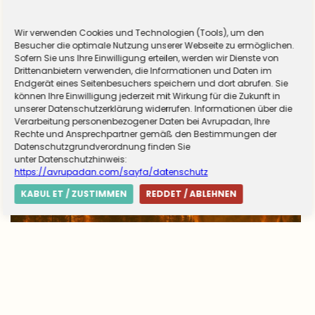
Wir verwenden Cookies und Technologien (Tools), um den
Almanya zorunlu askerliğe hazırlanıyor! Sivil
Besucher die optimale Nutzung unserer Webseite zu ermöglichen.
Sofern Sie uns Ihre Einwilligung erteilen, werden wir Dienste von
hizmet için düğmeye basıldı
Drittenanbietern verwenden, die Informationen und Daten im
Endgerät eines Seitenbesuchers speichern und dort abrufen. Sie
können Ihre Einwilligung jederzeit mit Wirkung für die Zukunft in
unserer Datenschutzerklärung widerrufen. Informationen über die
Verarbeitung personenbezogener Daten bei Avrupadan, Ihre
Rechte und Ansprechpartner gemäß den Bestimmungen der
Datenschutzgrundverordnung finden Sie
unter Datenschutzhinweis:
https://avrupadan.com/sayfa/datenschutz
KABUL ET / ZUSTIMMEN
REDDET / ABLEHNEN
Avrupa’da yangın tablosu değişti: Yunanistan
alarmda