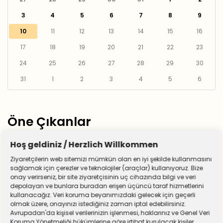
3
4
5
6
7
8
9
10
11
12
13
14
15
16
17
18
19
20
21
22
23
24
25
26
27
28
29
30
31
1
2
3
4
5
6
Öne Çıkanlar
Hoş geldiniz / Herzlich Willkommen
Ziyaretçilerin web sitemizi mümkün olan en iyi şekilde kullanmasını
sağlamak için çerezler ve teknolojiler (araçlar) kullanıyoruz. Bize
onay verirseniz, bir site ziyaretçisinin uç cihazında bilgi ve veri
depolayan ve bunlara buradan erişen üçüncü taraf hizmetlerini
kullanacağız. Veri koruma beyanımızdaki gelecek için geçerli
olmak üzere, onayınızı istediğiniz zaman iptal edebilirsiniz.
Avrupadan'da kişisel verilerinizin işlenmesi, haklarınız ve Genel Veri
Koruma Yönetmeliği hükümlerine göre irtibat kurulacak kişiler