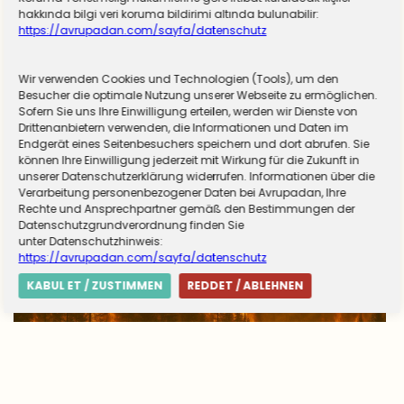
hakkında bilgi veri koruma bildirimi altında bulunabilir:
https://avrupadan.com/sayfa/datenschutz
Wir verwenden Cookies und Technologien (Tools), um den
Almanya zorunlu askerliğe hazırlanıyor! Sivil
Besucher die optimale Nutzung unserer Webseite zu ermöglichen.
Sofern Sie uns Ihre Einwilligung erteilen, werden wir Dienste von
hizmet için düğmeye basıldı
Drittenanbietern verwenden, die Informationen und Daten im
Endgerät eines Seitenbesuchers speichern und dort abrufen. Sie
können Ihre Einwilligung jederzeit mit Wirkung für die Zukunft in
unserer Datenschutzerklärung widerrufen. Informationen über die
Verarbeitung personenbezogener Daten bei Avrupadan, Ihre
Rechte und Ansprechpartner gemäß den Bestimmungen der
Datenschutzgrundverordnung finden Sie
unter Datenschutzhinweis:
https://avrupadan.com/sayfa/datenschutz
KABUL ET / ZUSTIMMEN
REDDET / ABLEHNEN
Avrupa’da yangın tablosu değişti: Yunanistan