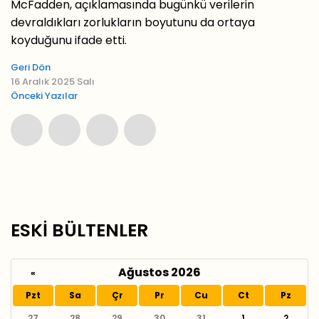
McFadden, açıklamasında bugünkü verilerin
devraldıkları zorlukların boyutunu da ortaya
koyduğunu ifade etti.
Geri Dön
16 Aralık 2025 Salı
Önceki Yazılar
ESKİ BÜLTENLER
Ağustos 2026
«
Pzt
Sa
Çr
Pr
Cu
Ct
Pz
27
28
29
30
31
1
2