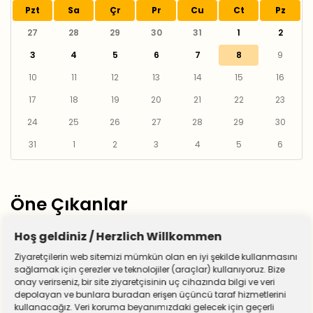
Pzt
Sa
Çr
Pr
Cu
Ct
Pz
27
28
29
30
31
1
2
3
4
5
6
7
8
9
10
11
12
13
14
15
16
17
18
19
20
21
22
23
24
25
26
27
28
29
30
31
1
2
3
4
5
6
Öne Çıkanlar
Hoş geldiniz / Herzlich Willkommen
Ziyaretçilerin web sitemizi mümkün olan en iyi şekilde kullanmasını
sağlamak için çerezler ve teknolojiler (araçlar) kullanıyoruz. Bize
onay verirseniz, bir site ziyaretçisinin uç cihazında bilgi ve veri
depolayan ve bunlara buradan erişen üçüncü taraf hizmetlerini
kullanacağız. Veri koruma beyanımızdaki gelecek için geçerli