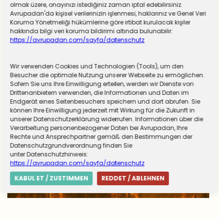
olmak üzere, onayınızı istediğiniz zaman iptal edebilirsiniz.
Avrupadan'da kişisel verilerinizin işlenmesi, haklarınız ve Genel Veri
Koruma Yönetmeliği hükümlerine göre irtibat kurulacak kişiler
hakkında bilgi veri koruma bildirimi altında bulunabilir:
https://avrupadan.com/sayfa/datenschutz
Wir verwenden Cookies und Technologien (Tools), um den
Almanya zorunlu askerliğe hazırlanıyor! Sivil
Besucher die optimale Nutzung unserer Webseite zu ermöglichen.
Sofern Sie uns Ihre Einwilligung erteilen, werden wir Dienste von
hizmet için düğmeye basıldı
Drittenanbietern verwenden, die Informationen und Daten im
Endgerät eines Seitenbesuchers speichern und dort abrufen. Sie
können Ihre Einwilligung jederzeit mit Wirkung für die Zukunft in
unserer Datenschutzerklärung widerrufen. Informationen über die
Verarbeitung personenbezogener Daten bei Avrupadan, Ihre
Rechte und Ansprechpartner gemäß den Bestimmungen der
Datenschutzgrundverordnung finden Sie
unter Datenschutzhinweis:
https://avrupadan.com/sayfa/datenschutz
KABUL ET / ZUSTIMMEN
REDDET / ABLEHNEN