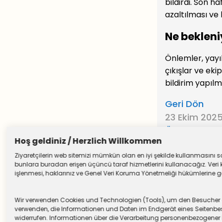
bildirdi. Son h
azaltılması ve 
Ne bekleni
Önlemler, yayıl
çıkışlar ve ek
bildirim yapılma
Geri Dön
23 Ekim 202
Önceki Yazıl
Hoş geldiniz / Herzlich Willkommen
Ziyaretçilerin web sitemizi mümkün olan en iyi şekilde kullanmasını sağ
bunlara buradan erişen üçüncü taraf hizmetlerini kullanacağız. Veri k
işlenmesi, haklarınız ve Genel Veri Koruma Yönetmeliği hükümlerine göre
Wir verwenden Cookies und Technologien (Tools), um den Besucher die
verwenden, die Informationen und Daten im Endgerät eines Seitenbesu
widerrufen. Informationen über die Verarbeitung personenbezogen