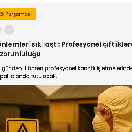
25 Perşembe
önlemleri sıkılaştı: Profesyonel çiftlikle
zorunluluğu
bugünden itibaren profesyonel kanatlı işletmelerin
palı alanda tutulacak.