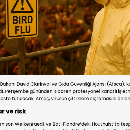
Bakanı David Clarinval ve Gıda Güvenliği Ajansı (Afsca), ku
ırdı. Perşembe gününden itibaren profesyonel kanatlı işle
ste tutulacak. Amaç, virüsün çiftliklere sıçramasını önle
r ve risk
en son Welkenraedt ve Batı Flandre’deki Houthulst’ta tespi