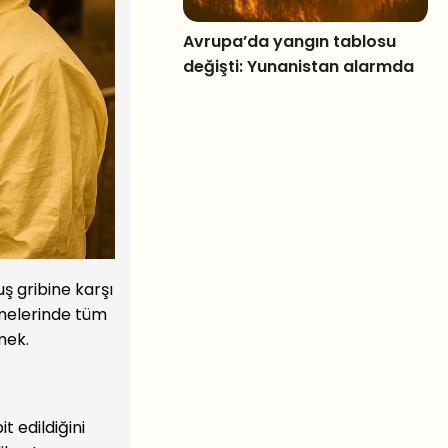
Avrupa’da yangın tablosu
değişti: Yunanistan alarmda
ş gribine karşı
tmelerinde tüm
mek.
t edildiğini