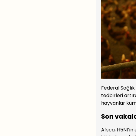
Federal Sağlık 
tedbirleri art
hayvanlar küme
Son vakala
Afsca, H5N1’in 