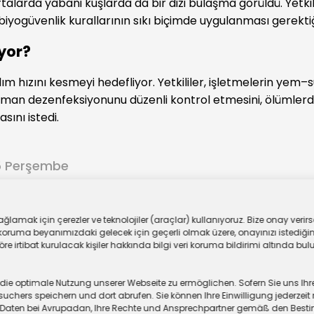
aftalarda yabani kuşlarda da bir dizi bulaşma görüldü. Yetki
biyogüvenlik kurallarının sıkı biçimde uygulanması gerektiğ
yor?
ım hızını kesmeyi hedefliyor. Yetkililer, işletmelerin yem–su 
ipman dezenfeksiyonunu düzenli kontrol etmesini, ölümler
sını istedi.
5 Perşembe
ar
lamak için çerezler ve teknolojiler (araçlar) kullanıyoruz. Bize onay verirse
oruma beyanımızdaki gelecek için geçerli olmak üzere, onayınızı istediğiniz
 irtibat kurulacak kişiler hakkında bilgi veri koruma bildirimi altında bulu
 optimale Nutzung unserer Webseite zu ermöglichen. Sofern Sie uns Ihre Ei
chers speichern und dort abrufen. Sie können Ihre Einwilligung jederzeit 
er Daten bei Avrupadan, Ihre Rechte und Ansprechpartner gemäß den Be