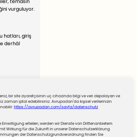
liler, temasın
ini vurguluyor.
hatları, giriş
de derhâl
niz, bir site ziyaretçisinin uç cihazında bilgi ve veri depolayan ve
 zaman iptal edebilirsiniz. Avrupadan'da kişisel verilerinizin
nabilir:
https://avrupadan.com/sayfa/datenschutz
nwilligung erteilen, werden wir Dienste von Drittenanbietern
mit Wirkung für die Zukunft in unserer Datenschutzerklärung
stimmungen der Datenschutzgrundverordnung finden Sie