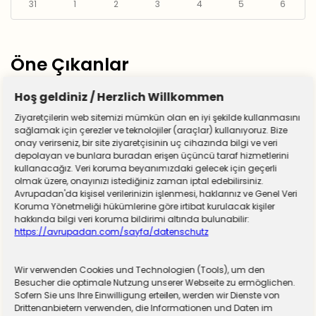
31
1
2
3
4
5
6
Öne Çıkanlar
Hoş geldiniz / Herzlich Willkommen
Ziyaretçilerin web sitemizi mümkün olan en iyi şekilde kullanmasını
sağlamak için çerezler ve teknolojiler (araçlar) kullanıyoruz. Bize
onay verirseniz, bir site ziyaretçisinin uç cihazında bilgi ve veri
depolayan ve bunlara buradan erişen üçüncü taraf hizmetlerini
kullanacağız. Veri koruma beyanımızdaki gelecek için geçerli
olmak üzere, onayınızı istediğiniz zaman iptal edebilirsiniz.
Avrupadan'da kişisel verilerinizin işlenmesi, haklarınız ve Genel Veri
Koruma Yönetmeliği hükümlerine göre irtibat kurulacak kişiler
hakkında bilgi veri koruma bildirimi altında bulunabilir:
https://avrupadan.com/sayfa/datenschutz
Wir verwenden Cookies und Technologien (Tools), um den
Almanya zorunlu askerliğe hazırlanıyor! Sivil
Besucher die optimale Nutzung unserer Webseite zu ermöglichen.
Sofern Sie uns Ihre Einwilligung erteilen, werden wir Dienste von
hizmet için düğmeye basıldı
Drittenanbietern verwenden, die Informationen und Daten im