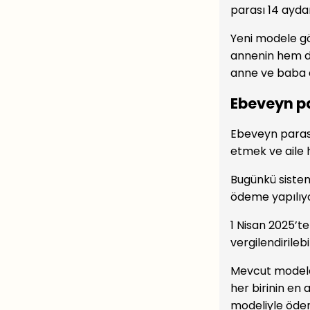
parası 14 aydan
Yeni modele gö
annenin hem de
anne ve baba a
Ebeveyn pa
Ebeveyn parası
etmek ve aile 
Bugünkü sistem
ödeme yapılıyo
1 Nisan 2025’te
vergilendirileb
Mevcut modeld
her birinin en
modeliyle ödem