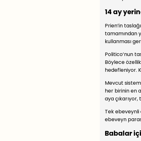
14 ay yerin
Prien’in tasla
tamamından yar
kullanması ge
Politico’nun t
Böylece özelli
hedefleniyor. 
Mevcut sistemd
her birinin en 
aya çıkarıyor, 
Tek ebeveynli a
ebeveyn paras
Babalar iç