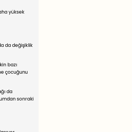
daha yüksek
 da değişiklik
kin bazı
anne çocuğunu
ağı da
oğumdan sonraki