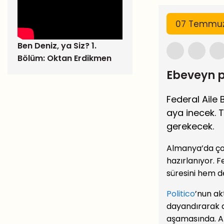
07 Temmuz
Ben Deniz, ya Siz? 1.
Bölüm: Oktan Erdikmen
Ebeveyn p
Federal Aile 
aya inecek. 
gerekecek.
Almanya’da çoc
hazırlanıyor. 
süresini hem d
Politico
’nun ak
dayandırarak d
aşamasında. An