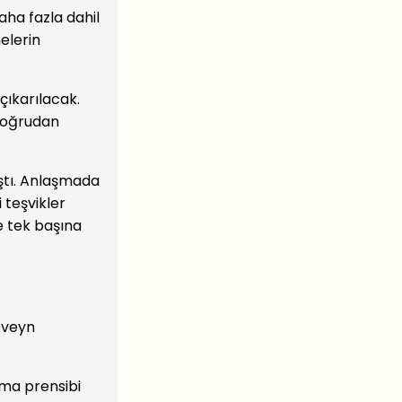
aha fazla dahil
elerin
çıkarılacak.
 doğrudan
ştı. Anlaşmada
 teşvikler
e tek başına
eveyn
ma prensibi