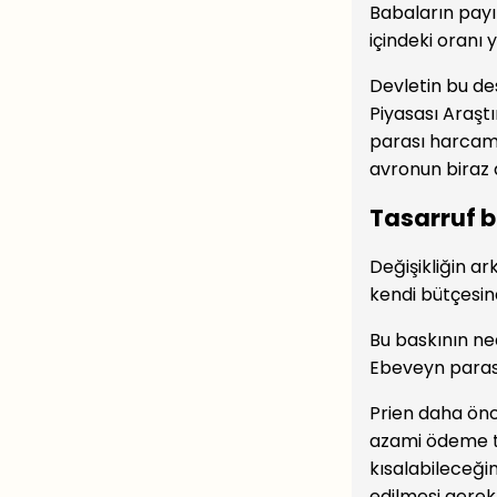
Babaların payı 
içindeki oranı 
Devletin bu de
Piyasası Araşt
parası harcama
avronun biraz a
Tasarruf ba
Değişikliğin ar
kendi bütçesin
Bu baskının ne
Ebeveyn parası
Prien daha önc
azami ödeme tu
kısalabileceği
edilmesi gerekt