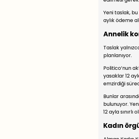
Yeni taslak, b
aylık ödeme al
Annelik ko
Taslak yalnızc
planlanıyor.
Politico’nun a
yasaklar 12 ayl
emzirdiği süre
Bunlar arasınd
bulunuyor. Yen
12 ayla sınırlı 
Kadın örgü