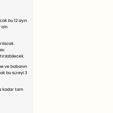
cak bu 12 ayın
izin
rılacak.
ası
ırılabilecek.
nne ve babanın
lak bu süreyi 3
aya kadar tam