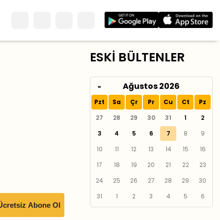
ESKİ BÜLTENLER
Ağustos 2026
«
Pzt
Sa
Çr
Pr
Cu
Ct
Pz
27
28
29
30
31
1
2
3
4
5
6
7
8
9
10
11
12
13
14
15
16
17
18
19
20
21
22
23
24
25
26
27
28
29
30
31
1
2
3
4
5
6