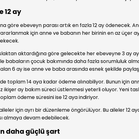
e 12 ay
ğına göre ebeveyn parası artık en fazla 12 ay ödenecek. An
arlanmak için anne ve babanın her birinin en az üçer ay 
rekecek.
aslaktan aktardığına göre gelecekte her ebeveyne 3 ay ay
kle babaların çocuk bakımında daha fazla sorumluluk alm
Kalan 6 ay ise anne ve baba arasında esnek şekilde paylaşt
e toplam 14 aya kadar ödeme alınabiliyor. Bunun için a
az ikişer ay bakım süreci üstlenmesi yeterli oluyor. Yeni tas
toplam ödeme süresini ise 12 aya indiriyor.
ileler için ayrı bir düzenleme öngörülüyor. Bu aileler 12 
ı almaya devam edebilecek.
in daha güçlü şart