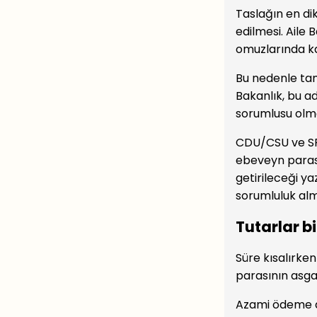
Taslağın en di
edilmesi. Aile
omuzlarında k
Bu nedenle tam
Bakanlık, bu a
sorumlusu olmas
CDU/CSU ve SP
ebeveyn parası
getirileceği y
sorumluluk al
Tutarlar b
Süre kısalırke
parasının asga
Azami ödeme d