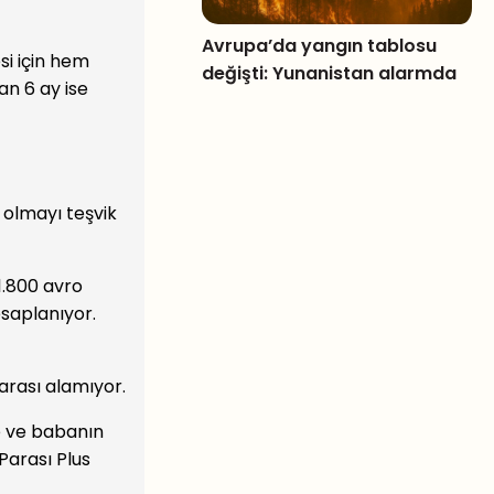
Avrupa’da yangın tablosu
si için hem
değişti: Yunanistan alarmda
n 6 ay ise
 olmayı teşvik
1.800 avro
esaplanıyor.
parası alamıyor.
e ve babanın
Parası Plus