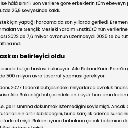
ise hâlâ sınırlı. Son verilere göre erkeklerin tüm ebeveyn 
yüzde 25,9 seviyesinde kaldı.
stek için yaptığı harcama da son yıllarda geriledi. Bremen
ırmaları ve Gençlik Mesleki Yardım Enstitüsü’nün verileri
sı 2022’de 7,6 milyar avronun üzerindeydi. 2025’te bu tuta
ltına indi.
skısı belirleyici oldu
kasında bütçe baskısı bulunuyor. Aile Bakanı Karin Prien’in 
de 500 milyon avro tasarruf yapması gerekiyor.
deni, 2027 federal bütçesindeki milyarlarca avroluk finan
 ise Aile Bakanlığı bütçesindeki en büyük harcama kaleml
e, gelir sınırına dokunmak istemediğini söylemişti. Ancak 
tarlarının artırılabileceğini, buna karşılık ödeme süresini
ni ifade etmişti. Bakan ayrıca babaların çocuk bakımına da
iğini de ima etmişti.