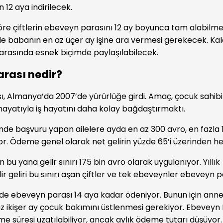
 12 aya indirilecek.
re çiftlerin ebeveyn parasını 12 ay boyunca tam alabilme
 babanın en az üçer ay işine ara vermesi gerekecek. Kala
rasında esnek biçimde paylaşılabilecek.
rası nedir?
, Almanya’da 2007’de yürürlüğe girdi. Amaç, çocuk sahibi
hayatıyla iş hayatını daha kolay bağdaştırmaktı.
de başvuru yapan ailelere ayda en az 300 avro, en fazla 
r. Ödeme genel olarak net gelirin yüzde 65’i üzerinden h
n bu yana gelir sınırı 175 bin avro olarak uygulanıyor. Yıllık
ilir geliri bu sınırı aşan çiftler ve tek ebeveynler ebeveyn 
e ebeveyn parası 14 aya kadar ödeniyor. Bunun için ann
 az ikişer ay çocuk bakımını üstlenmesi gerekiyor. Ebeveyn 
e süresi uzatılabiliyor, ancak aylık ödeme tutarı düşüyor.