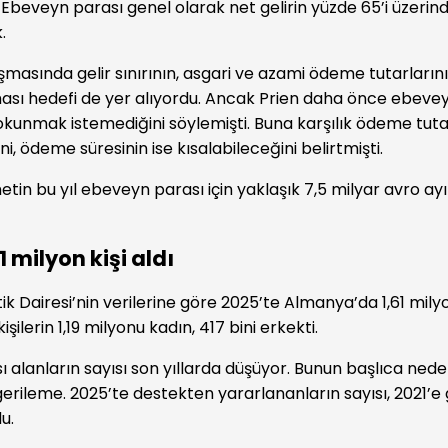
 Ebeveyn parası genel olarak net gelirin yüzde 65’i üzer
.
masında gelir sınırının, asgari ve azami ödeme tutarlarını
lması hedefi de yer alıyordu. Ancak Prien daha önce ebeve
 dokunmak istemediğini söylemişti. Buna karşılık ödeme tuta
ini, ödeme süresinin ise kısalabileceğini belirtmişti.
tin bu yıl ebeveyn parası için yaklaşık 7,5 milyar avro ayı
1 milyon kişi aldı
tik Dairesi’nin verilerine göre 2025’te Almanya’da 1,61 mil
kişilerin 1,19 milyonu kadın, 417 bini erkekti.
 alanların sayısı son yıllarda düşüyor. Bunun başlıca ne
gerileme. 2025’te destekten yararlananların sayısı, 2021’e 
u.