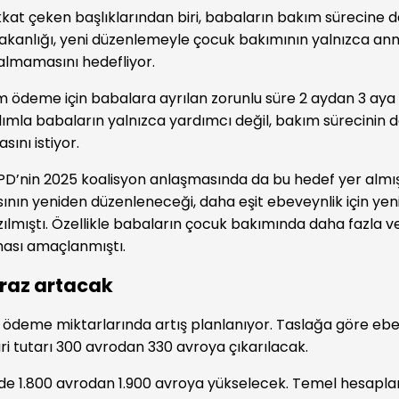
kkat çeken başlıklarından biri, babaların bakım sürecine d
 Bakanlığı, yeni düzenlemeyle çocuk bakımının yalnızca ann
almamasını hedefliyor.
 ödeme için babalara ayrılan zorunlu süre 2 aydan 3 aya 
dımla babaların yalnızca yardımcı değil, bakım sürecinin
ını istiyor.
D’nin 2025 koalisyon anlaşmasında da bu hedef yer almı
nın yeniden düzenleneceği, daha eşit ebeveynlik için yeni
azılmıştı. Özellikle babaların çocuk bakımında daha fazla v
ması amaçlanmıştı.
iraz artacak
n ödeme miktarlarında artış planlanıyor. Taslağa göre eb
ri tutarı 300 avrodan 330 avroya çıkarılacak.
e 1.800 avrodan 1.900 avroya yükselecek. Temel hesapla