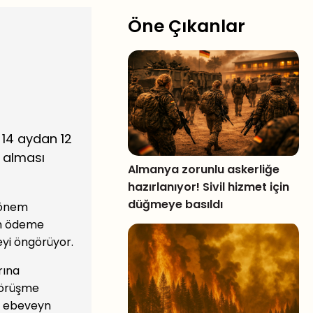
Öne Çıkanlar
 14 aydan 12
 alması
Almanya zorunlu askerliğe
hazırlanıyor! Sivil hizmet için
düğmeye basıldı
 dönem
hem ödeme
eyi öngörüyor.
rına
 görüşme
en ebeveyn