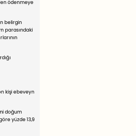
inden ödenmeye
n belirgin
yn parasındaki
rlarının
rdığı
yon kişi ebeveyn
deni doğum
göre yüzde 13,9