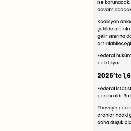
ise korunacak.
devam edecek
Koalisyon anlaş
şekilde artırı
gelir sınırına
artırılabileceğ
Federal hükûme
belirtiliyor.
2025’te 1,6
Federal İstatis
parası aldı. Bu 
Ebeveyn parası
oranlarındaki 
daha düşük old