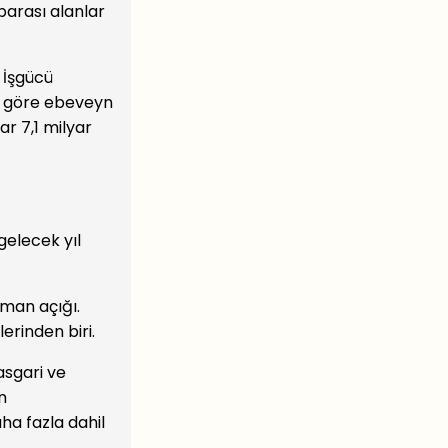
parası alanlar
 İşgücü
ne göre ebeveyn
r 7,1 milyar
gelecek yıl
sman açığı.
erinden biri.
asgari ve
n
ha fazla dahil