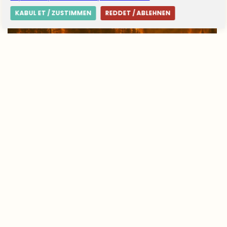
KABUL ET / ZUSTIMMEN
REDDET / ABLEHNEN
Avrupa’da yangın tablosu değişti: Yunanistan
alarmda