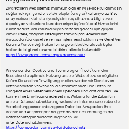
Ziyaretçilerin web sitemizi mümkün olan en iyi şekilde kullanmasını
sağlamak için çerezler ve teknolojiler (araçlar) kullanıyoruz. Bize
onay verirseniz, bir site ziyaretçisinin uç cihazında bilgi ve veri
depolayan ve bunlara buradan erişen üçüncü taraf hizmetlerini
kullanacağız. Veri koruma beyanımızdaki gelecek için geçerli
olmak üzere, onayınızı istediğiniz zaman iptal edebilirsiniz.
Avrupadan'da kişisel verilerinizin işlenmesi, haklarınız ve Genel Veri
Koruma Yönetmeliği hükümlerine göre irtibat kurulacak kişiler
hakkında bilgi veri koruma bildirimi altında bulunabilir:
https://avrupadan.com/sayfa/datenschutz
Wir verwenden Cookies und Technologien (Tools), um den
Almanya zorunlu askerliğe hazırlanıyor! Sivil
Besucher die optimale Nutzung unserer Webseite zu ermöglichen.
Sofern Sie uns Ihre Einwilligung erteilen, werden wir Dienste von
hizmet için düğmeye basıldı
Drittenanbietern verwenden, die Informationen und Daten im
Endgerät eines Seitenbesuchers speichern und dort abrufen. Sie
können Ihre Einwilligung jederzeit mit Wirkung für die Zukunft in
unserer Datenschutzerklärung widerrufen. Informationen über die
Verarbeitung personenbezogener Daten bei Avrupadan, Ihre
Rechte und Ansprechpartner gemäß den Bestimmungen der
Datenschutzgrundverordnung finden Sie
unter Datenschutzhinweis:
https://avrupadan.com/sayfa/datenschutz