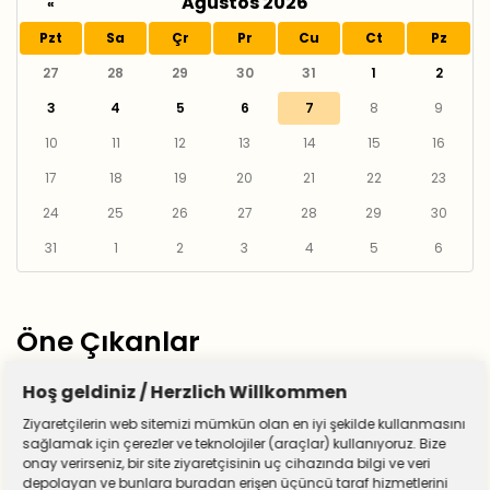
Ağustos 2026
«
Pzt
Sa
Çr
Pr
Cu
Ct
Pz
27
28
29
30
31
1
2
3
4
5
6
7
8
9
10
11
12
13
14
15
16
17
18
19
20
21
22
23
24
25
26
27
28
29
30
31
1
2
3
4
5
6
Öne Çıkanlar
Hoş geldiniz / Herzlich Willkommen
Ziyaretçilerin web sitemizi mümkün olan en iyi şekilde kullanmasını
sağlamak için çerezler ve teknolojiler (araçlar) kullanıyoruz. Bize
onay verirseniz, bir site ziyaretçisinin uç cihazında bilgi ve veri
depolayan ve bunlara buradan erişen üçüncü taraf hizmetlerini