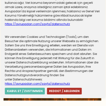
kullanacağız. Veri koruma beyanımızdaki gelecek için geçerli
olmak üzere, onayınızı istediğiniz zaman iptal edebilirsiniz.
Avrupadan'da kişisel verilerinizin işlenmesi, haklarınız ve Genel Veri
Koruma Yönetmeliği hükümlerine göre irtibat kurulacak kişiler
hakkında bilgi veri koruma bildirimi altında bulunabilir:
https://avrupadan.com/sayfa/datenschutz
Wir verwenden Cookies und Technologien (Tools), um den
Almanya zorunlu askerliğe hazırlanıyor! Sivil
Besucher die optimale Nutzung unserer Webseite zu ermöglichen.
Sofern Sie uns Ihre Einwilligung erteilen, werden wir Dienste von
hizmet için düğmeye basıldı
Drittenanbietern verwenden, die Informationen und Daten im
Endgerät eines Seitenbesuchers speichern und dort abrufen. Sie
können Ihre Einwilligung jederzeit mit Wirkung für die Zukunft in
unserer Datenschutzerklärung widerrufen. Informationen über die
Verarbeitung personenbezogener Daten bei Avrupadan, Ihre
Rechte und Ansprechpartner gemäß den Bestimmungen der
Datenschutzgrundverordnung finden Sie
unter Datenschutzhinweis:
https://avrupadan.com/sayfa/datenschutz
KABUL ET / ZUSTIMMEN
REDDET / ABLEHNEN